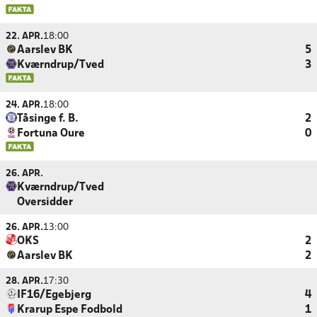
22. APR.
18:00
Aarslev BK
5
Kværndrup/Tved
3
24. APR.
18:00
Tåsinge f. B.
2
Fortuna Oure
0
26. APR.
Kværndrup/Tved
Oversidder
26. APR.
13:00
OKS
2
Aarslev BK
2
28. APR.
17:30
IF16/Egebjerg
4
Krarup Espe Fodbold
1