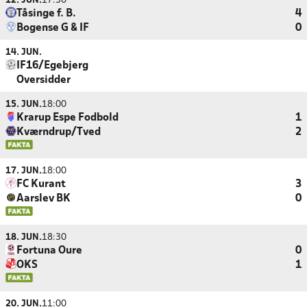
12. JUN.
17:30
Tåsinge f. B.
4
Bogense G & IF
0
14. JUN.
IF16/Egebjerg
Oversidder
15. JUN.
18:00
Krarup Espe Fodbold
1
Kværndrup/Tved
2
17. JUN.
18:00
FC Kurant
3
Aarslev BK
0
18. JUN.
18:30
Fortuna Oure
0
OKS
1
20. JUN.
11:00