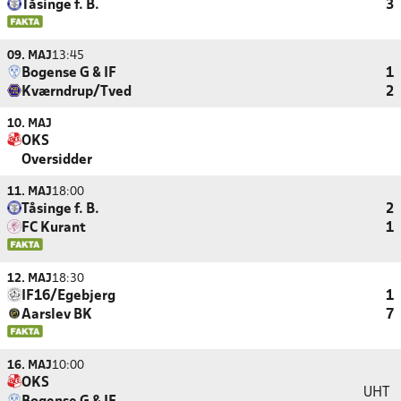
Tåsinge f. B.
3
09. MAJ
13:45
Bogense G & IF
1
Kværndrup/Tved
2
10. MAJ
OKS
Oversidder
11. MAJ
18:00
Tåsinge f. B.
2
FC Kurant
1
12. MAJ
18:30
IF16/Egebjerg
1
Aarslev BK
7
16. MAJ
10:00
OKS
UHT