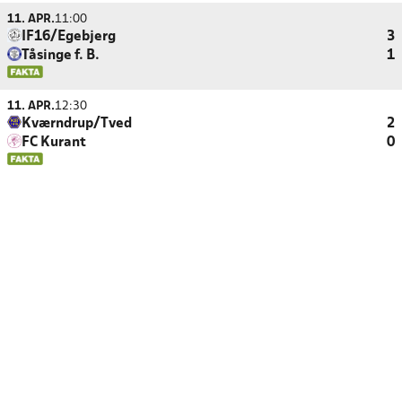
11. APR.
11:00
IF16/Egebjerg
3
Tåsinge f. B.
1
11. APR.
12:30
Kværndrup/Tved
2
FC Kurant
0