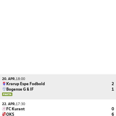
20. APR.
18:00
Krarup Espe Fodbold
2
Bogense G & IF
1
22. APR.
17:30
FC Kurant
0
OKS
6