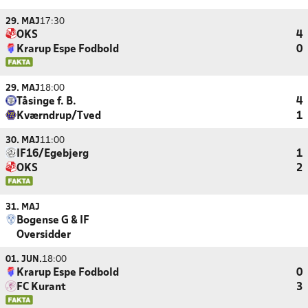
29. MAJ
17:30
OKS
4
Krarup Espe Fodbold
0
29. MAJ
18:00
Tåsinge f. B.
4
Kværndrup/Tved
1
30. MAJ
11:00
IF16/Egebjerg
1
OKS
2
31. MAJ
Bogense G & IF
Oversidder
01. JUN.
18:00
Krarup Espe Fodbold
0
FC Kurant
3