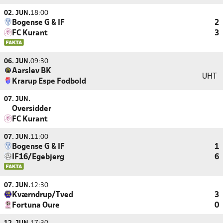
02. JUN.
18:00
Bogense G & IF
2
FC Kurant
3
06. JUN.
09:30
Aarslev BK
UHT
Krarup Espe Fodbold
07. JUN.
Oversidder
FC Kurant
07. JUN.
11:00
Bogense G & IF
1
IF16/Egebjerg
6
07. JUN.
12:30
Kværndrup/Tved
3
Fortuna Oure
0