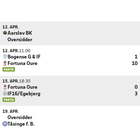
12. APR.
Aarslev BK
Oversidder
12. APR.
11:00
Bogense G & IF
1
Fortuna Oure
10
15. APR.
18:30
Fortuna Oure
0
IF16/Egebjerg
3
19. APR.
Oversidder
Tåsinge f. B.