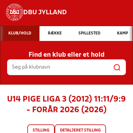
DBU JYLLAND
Hvad vil du søge efter?
KLUB/HOLD
RÆKKE
SPILLESTED
KAMP
INDHOLD OG NYHEDER
Find en klub eller et hold
STILLINGER, RESULTATER, KLUBBER OG
HOLD
U14 PIGE LIGA 3 (2012) 11:11/9:9
- FORÅR 2026 (2026)
STILLING
DETALJERET STILLING