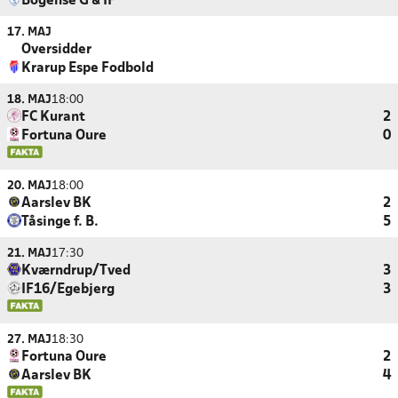
Bogense G & IF
17. MAJ
Oversidder
Krarup Espe Fodbold
18. MAJ
18:00
FC Kurant
2
Fortuna Oure
0
20. MAJ
18:00
Aarslev BK
2
Tåsinge f. B.
5
21. MAJ
17:30
Kværndrup/Tved
3
IF16/Egebjerg
3
27. MAJ
18:30
Fortuna Oure
2
Aarslev BK
4