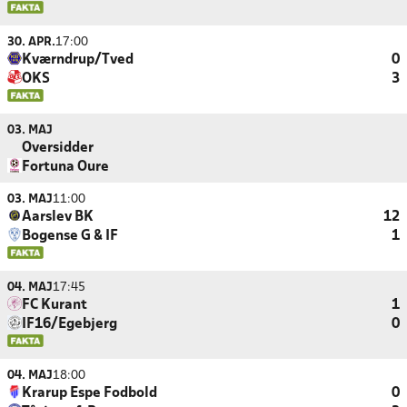
30. APR.
17:00
Kværndrup/Tved
0
OKS
3
03. MAJ
Oversidder
Fortuna Oure
03. MAJ
11:00
Aarslev BK
12
Bogense G & IF
1
04. MAJ
17:45
FC Kurant
1
IF16/Egebjerg
0
04. MAJ
18:00
Krarup Espe Fodbold
0