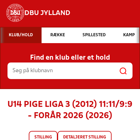
DBU JYLLAND
Hvad vil du søge efter?
KLUB/HOLD
RÆKKE
SPILLESTED
KAMP
INDHOLD OG NYHEDER
Find en klub eller et hold
STILLINGER, RESULTATER, KLUBBER OG
HOLD
U14 PIGE LIGA 3 (2012) 11:11/9:9
- FORÅR 2026 (2026)
STILLING
DETALJERET STILLING