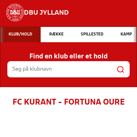
DBU JYLLAND
Hvad vil du søge efter?
KLUB/HOLD
RÆKKE
SPILLESTED
KAMP
INDHOLD OG NYHEDER
Find en klub eller et hold
STILLINGER, RESULTATER, KLUBBER OG
HOLD
FC KURANT - FORTUNA OURE