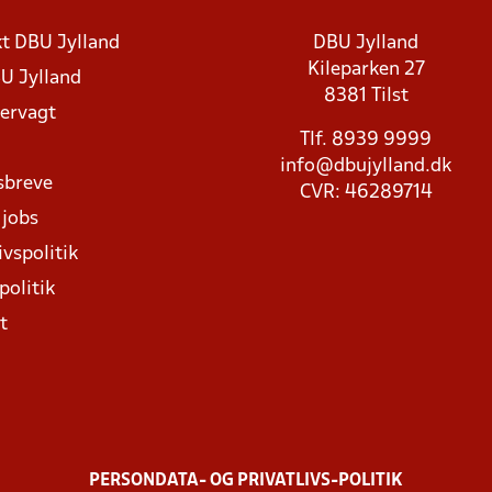
t DBU Jylland
DBU Jylland
Kileparken 27
U Jylland
8381 Tilst
rvagt
Tlf. 8939 9999
info@dbujylland.dk
sbreve
CVR: 46289714
 jobs
ivspolitik
politik
t
PERSONDATA- OG PRIVATLIVS-POLITIK