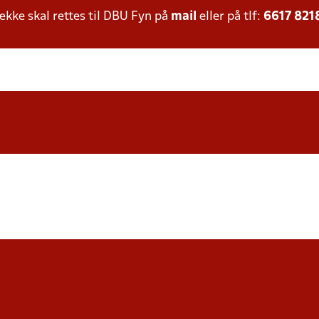
ke skal rettes til DBU Fyn på
mail
eller på tlf:
6617 821