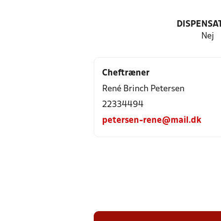
DISPENSA
Nej
Cheftræner
René Brinch Petersen
22334494
petersen-rene@mail.dk