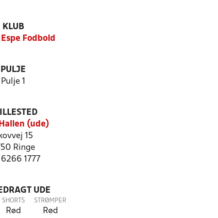
KLUB
 Espe Fodbold
PULJE
Pulje 1
ILLESTED
Hallen (ude)
kovvej 15
50 Ringe
: 6266 1777
LEDRAGT UDE
SHORTS
STRØMPER
Rød
Rød