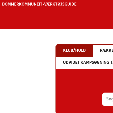
DOMMER
KOMMUNE
IT-VÆRKTØJSGUIDE
KLUB/HOLD
RÆKK
UDVIDET KAMPSØGNING