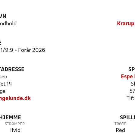
VN
Fodbold
Krarup
E
:11/9:9 - Forår 2026
TADRESSE
SP
sen
Espe 
et 14
S
ge
57
ingelunde.dk
Tlf
 HJEMME
SPIL
STRØMPER
TRØJE
Hvid
Rød