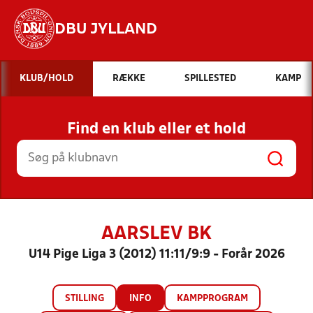
DBU JYLLAND
Hvad vil du søge efter?
KLUB/HOLD
RÆKKE
SPILLESTED
KAMP
INDHOLD OG NYHEDER
Find en klub eller et hold
STILLINGER, RESULTATER, KLUBBER OG
HOLD
AARSLEV BK
U14 Pige Liga 3 (2012) 11:11/9:9 - Forår 2026
STILLING
INFO
KAMPPROGRAM