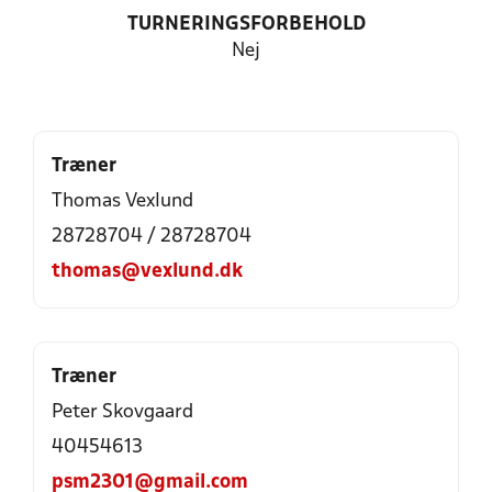
TURNERINGSFORBEHOLD
Nej
Træner
Thomas Vexlund
28728704 / 28728704
thomas@vexlund.dk
Træner
Peter Skovgaard
40454613
psm2301@gmail.com