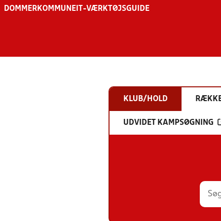
DOMMER
KOMMUNE
IT-VÆRKTØJSGUIDE
KLUB/HOLD
RÆKK
UDVIDET KAMPSØGNING