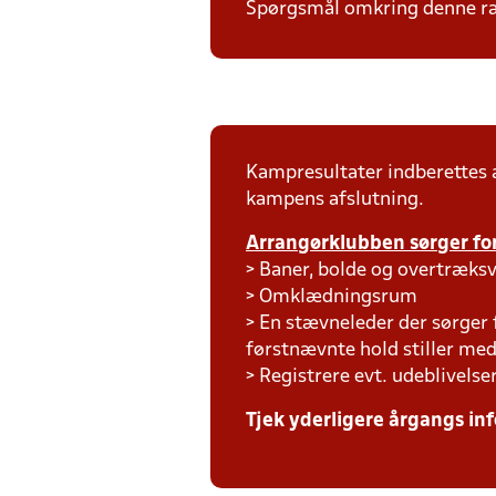
Spørgsmål omkring denne ræk
Kampresultater indberettes
kampens afslutning.
Arrangørklubben sørger for
> Baner, bolde og overtræksv
> Omklædningsrum
> En stævneleder der sørger
førstnævnte hold stiller m
> Registrere evt. udeblivelse
Tjek yderligere årgangs inf