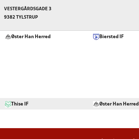
VESTERGÅRDSGADE 3
9382 TYLSTRUP
Øster Han Herred
Biersted IF
Thise IF
Øster Han Herred