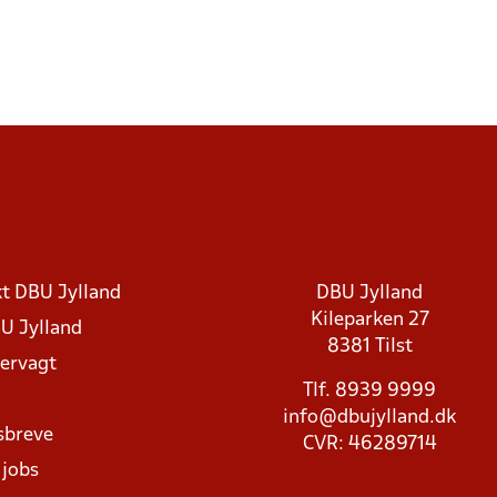
t DBU Jylland
DBU Jylland
Kileparken 27
U Jylland
8381 Tilst
rvagt
Tlf. 8939 9999
info@dbujylland.dk
sbreve
CVR: 46289714
 jobs