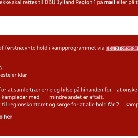
ke skal rettes til DBU Jylland Region 1 på
mail
eller på t
 af førstnævnte hold i kampprogrammet via
DBU's Fodbolda
:
este er klar
 for at samle trænerne og hilse på hinanden for at ønsk
ed kampleder med mindre andet er aftalt.
r til regionskontoret og sørge for at alle hold får 2 kam
o her