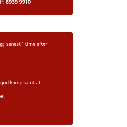
lf:
8939 9910
senest 1 time efter
pp
e god kamp samt at
pe.