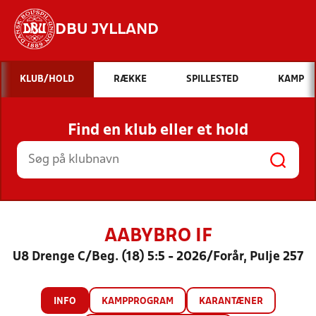
DBU JYLLAND
Hvad vil du søge efter?
KLUB/HOLD
RÆKKE
SPILLESTED
KAMP
INDHOLD OG NYHEDER
Find en klub eller et hold
STILLINGER, RESULTATER, KLUBBER OG
HOLD
AABYBRO IF
U8 Drenge C/Beg. (18) 5:5 - 2026/Forår, Pulje 257
INFO
KAMPPROGRAM
KARANTÆNER