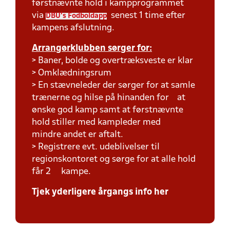
førstnævnte hold i kampprogrammet
via
senest 1 time efter
DBU's Fodboldapp
kampens afslutning.
Arrangørklubben sørger for:
> Baner, bolde og overtræksveste er klar
> Omklædningsrum
> En stævneleder der sørger for at samle
trænerne og hilse på hinanden for at
ønske god kamp samt at førstnævnte
hold stiller med kampleder med
mindre andet er aftalt.
> Registrere evt. udeblivelser til
regionskontoret og sørge for at alle hold
får 2 kampe.
Tjek yderligere årgangs info her