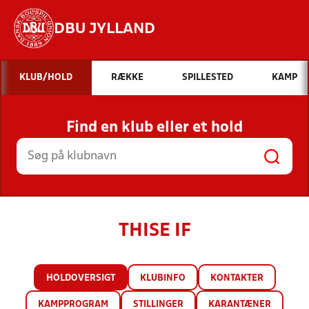
DBU JYLLAND
Hvad vil du søge efter?
KLUB/HOLD
RÆKKE
SPILLESTED
KAMP
INDHOLD OG NYHEDER
Find en klub eller et hold
STILLINGER, RESULTATER, KLUBBER OG
HOLD
THISE IF
HOLDOVERSIGT
KLUBINFO
KONTAKTER
KAMPPROGRAM
STILLINGER
KARANTÆNER