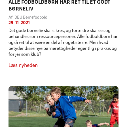
ALLE FODBOLDBØRN HAR RET TIL ET GODT
BØRNELIV
Af: DBU Børnefodbold
29-11-2021
Det gode børneliv skal sikres, og forældre skal ses og
behandles som ressourcepersoner. Alle fodboldbørn har
også ret til at være en del af noget større. Men hvad
betyder disse nye børnerettigheder egentlig i praksis og
for jer som klub?
Læs nyheden