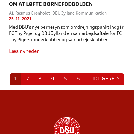
OM AT LØFTE BØRNEFODBOLDEN
Af: Rasmus Grønholdt, DBU Jylland Kommunikation
25-11-2021
Med DBU's nye børnesyn som omdrejningspunkt indgår
FC Thy Piger og DBU Jylland en samarbejdsaftale for FC
Thy Pigers moderklubber og samarbejdsklubber.
Læs nyheden
1
2
3
4
5
6
TIDLIGERE