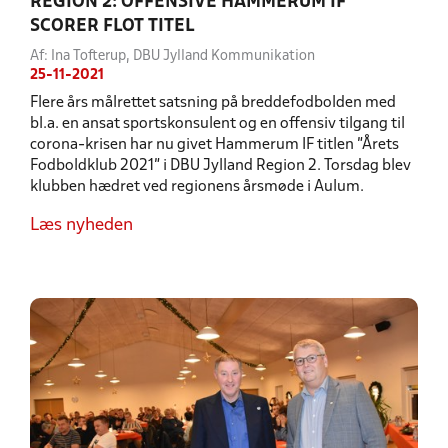
REGION 2: OFFENSIVE HAMMERUM IF
SCORER FLOT TITEL
Af: Ina Tofterup, DBU Jylland Kommunikation
25-11-2021
Flere års målrettet satsning på breddefodbolden med
bl.a. en ansat sportskonsulent og en offensiv tilgang til
corona-krisen har nu givet Hammerum IF titlen "Årets
Fodboldklub 2021" i DBU Jylland Region 2. Torsdag blev
klubben hædret ved regionens årsmøde i Aulum.
Læs nyheden