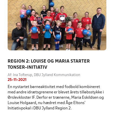
REGION 2: LOUISE OG MARIA STARTER
TONSER-INITIATIV
Af: Ina Tofterup, DBU Jylland Kommunikation
25-11-2021
En nystartet børneaktivitet med fodbold kombineret
med andre idrætsgrenene er blevet årets tilløbsstykke i
Ørslevkloster IF. Derfor er trænerne, Maria Eskildsen og
Louise Holgaard, nu hædret med Åge Eltons'
Initiativpokal i DBU Jylland Region 2.