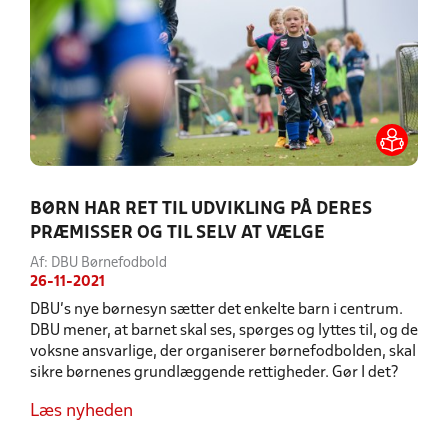
BØRN HAR RET TIL UDVIKLING PÅ DERES
PRÆMISSER OG TIL SELV AT VÆLGE
Af: DBU Børnefodbold
26-11-2021
DBU’s nye børnesyn sætter det enkelte barn i centrum.
DBU mener, at barnet skal ses, spørges og lyttes til, og de
voksne ansvarlige, der organiserer børnefodbolden, skal
sikre børnenes grundlæggende rettigheder. Gør I det?
Læs nyheden