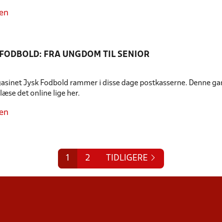
en
 FODBOLD: FRA UNGDOM TIL SENIOR
sinet Jysk Fodbold rammer i disse dage postkasserne. Denne gan
læse det online lige her.
en
1
2
TIDLIGERE