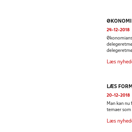
ØKONOMIS
24-12-2018
Økonomiansv
delegeretmød
delegeretmø
Læs nyhed
LÆS FORM
20-12-2018
Man kan nu f
temaer som 
Læs nyhed