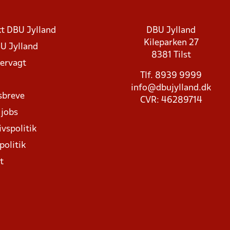
t DBU Jylland
DBU Jylland
Kileparken 27
U Jylland
8381 Tilst
rvagt
Tlf. 8939 9999
info@dbujylland.dk
sbreve
CVR: 46289714
 jobs
ivspolitik
politik
t