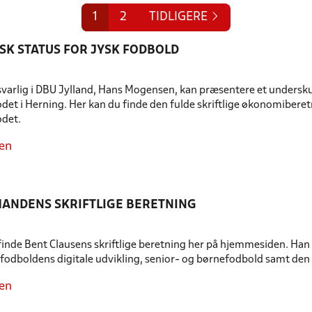
1
2
TIDLIGERE
K STATUS FOR JYSK FODBOLD
arlig i DBU Jylland, Hans Mogensen, kan præsentere et undersku
et i Herning. Her kan du finde den fulde skriftlige økonomiberetn
det.
en
ANDENS SKRIFTLIGE BERETNING
inde Bent Clausens skriftlige beretning her på hjemmesiden. Han
fodboldens digitale udvikling, senior- og børnefodbold samt den
en