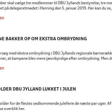
bber skal vælge tre medlemmer til DBU Jyllands bestyrelse, tre m
t på delegeretmødet i Herning den 5. januar 2019. Her kan du se, h
en
NE BAKKER OP OM EKSTRA OMBRYDNING
orsøg med ekstra ombrydning i DBU Jyllands regionale børnerækker
ener, at kampene blev mere jævnbyrdige efter ombrydning. Men der
en
LDER DBU JYLLAND LUKKET I JULEN
lder for de flestes vedkommende juleferie de næste par uger. Af
se overblik her.