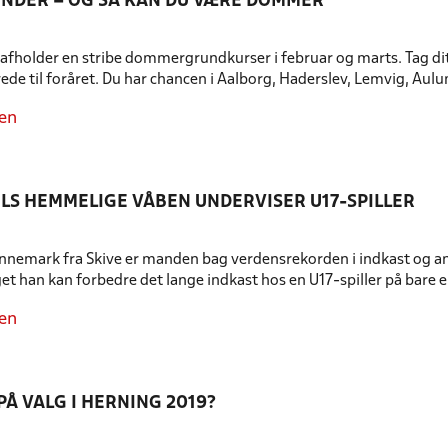
NDER – OG SÅ KAN DU VÆRE DOMMER
afholder en stribe dommergrundkurser i februar og marts. Tag dit
de til foråret. Du har chancen i Aalborg, Haderslev, Lemvig, Aulum
en
LS HEMMELIGE VÅBEN UNDERVISER U17-SPILLER
emark fra Skive er manden bag verdensrekorden i indkast og ansat
et han kan forbedre det lange indkast hos en U17-spiller på bare e
en
PÅ VALG I HERNING 2019?