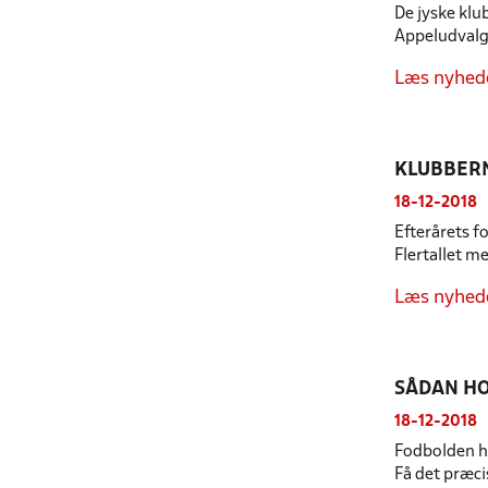
De jyske klu
Appeludvalge
Læs nyhed
KLUBBER
18-12-2018
Efterårets f
Flertallet m
Læs nyhed
SÅDAN HO
18-12-2018
Fodbolden ho
Få det præci