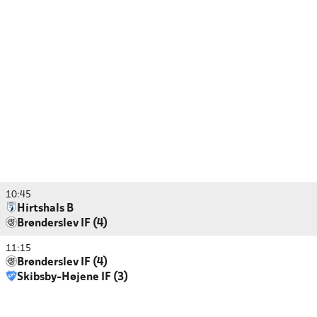
10:45
Hirtshals B
Brønderslev IF (4)
11:15
Brønderslev IF (4)
Skibsby-Højene IF (3)