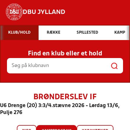
DBU JYLLAND
Hvad vil du søge efter?
KLUB/HOLD
RÆKKE
SPILLESTED
KAMP
INDHOLD OG NYHEDER
Find en klub eller et hold
STILLINGER, RESULTATER, KLUBBER OG
HOLD
BRØNDERSLEV IF
U6 Drenge (20) 3:3/4.stævne 2026 - Lørdag 13/6,
Pulje 276