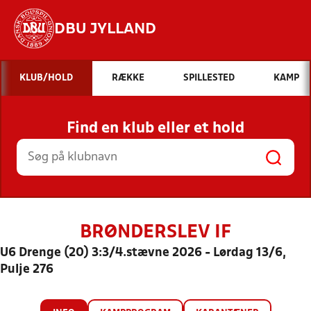
DBU JYLLAND
Hvad vil du søge efter?
KLUB/HOLD
RÆKKE
SPILLESTED
KAMP
INDHOLD OG NYHEDER
Find en klub eller et hold
STILLINGER, RESULTATER, KLUBBER OG
HOLD
BRØNDERSLEV IF
U6 Drenge (20) 3:3/4.stævne 2026 - Lørdag 13/6,
Pulje 276