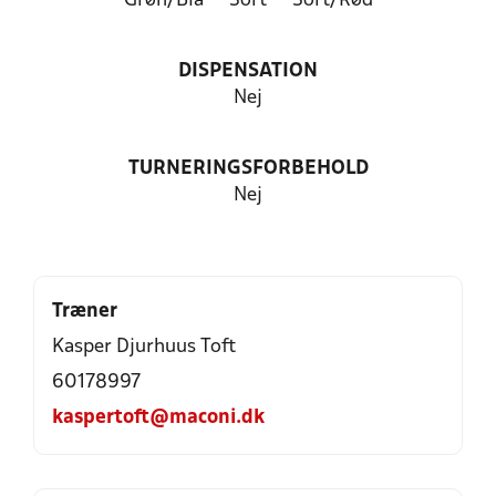
Grøn/Blå
Sort
Sort/Rød
DISPENSATION
Nej
TURNERINGSFORBEHOLD
Nej
Træner
Kasper Djurhuus Toft
60178997
kaspertoft@maconi.dk