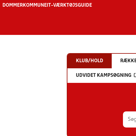
DOMMER
KOMMUNE
IT-VÆRKTØJSGUIDE
KLUB/HOLD
RÆKK
UDVIDET KAMPSØGNING