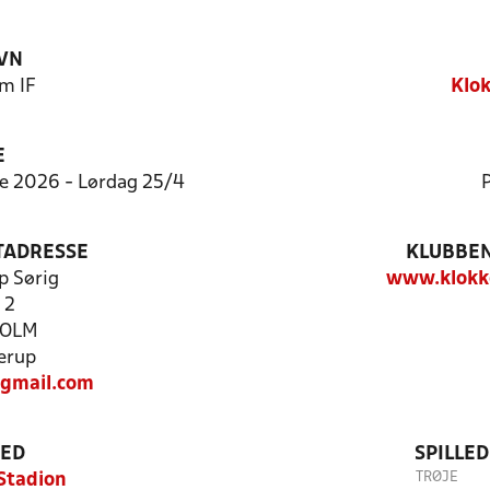
VN
m IF
Klok
E
e 2026 - Lørdag 25/4
P
TADRESSE
KLUBBEN
p Sørig
www.klokk
 2
HOLM
erup
@gmail.com
TED
SPILLE
TRØJE
Stadion