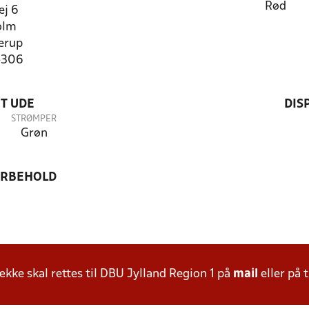
Rød
ej 6
olm
erup
4306
T UDE
DIS
STRØMPER
Grøn
ORBEHOLD
ke skal rettes til DBU Jylland Region 1 på
mail
eller på t