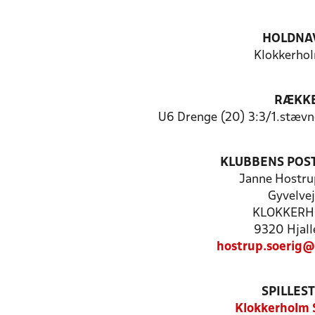
HOLDNA
Klokkerhol
RÆKK
U6 Drenge (20) 3:3/1.stævn
KLUBBENS POS
Janne Hostru
Gyvelvej
KLOKKER
9320 Hjall
hostrup.soerig
SPILLES
Klokkerholm 