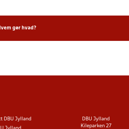
Hvem gør hvad?
t DBU Jylland
DBU Jylland
Kileparken 27
U Jylland