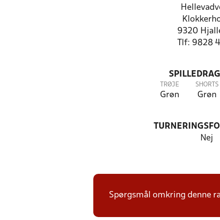
Hellevadv
Klokkerh
9320 Hjall
Tlf: 9828 
SPILLEDRAG
TRØJE
SHORTS
Grøn
Grøn
TURNERINGSF
Nej
Spørgsmål omkring denne ræk