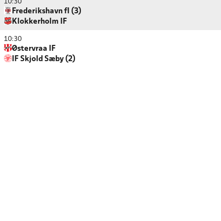
10:30
Frederikshavn fI (3)
Klokkerholm IF
10:30
Østervraa IF
IF Skjold Sæby (2)