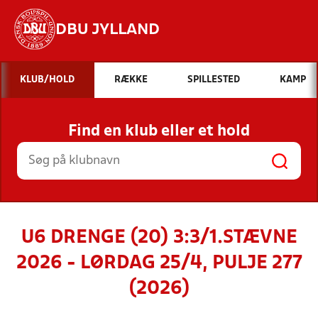
DBU JYLLAND
Hvad vil du søge efter?
KLUB/HOLD
RÆKKE
SPILLESTED
KAMP
INDHOLD OG NYHEDER
Find en klub eller et hold
STILLINGER, RESULTATER, KLUBBER OG
HOLD
U6 DRENGE (20) 3:3/1.STÆVNE
2026 - LØRDAG 25/4, PULJE 277
(2026)