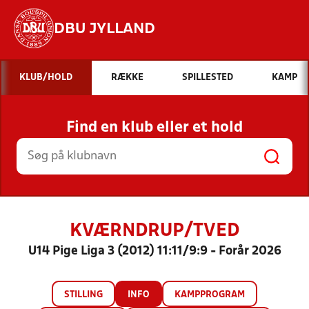
DBU JYLLAND
Hvad vil du søge efter?
KLUB/HOLD
RÆKKE
SPILLESTED
KAMP
INDHOLD OG NYHEDER
Find en klub eller et hold
STILLINGER, RESULTATER, KLUBBER OG
HOLD
KVÆRNDRUP/TVED
U14 Pige Liga 3 (2012) 11:11/9:9 - Forår 2026
STILLING
INFO
KAMPPROGRAM