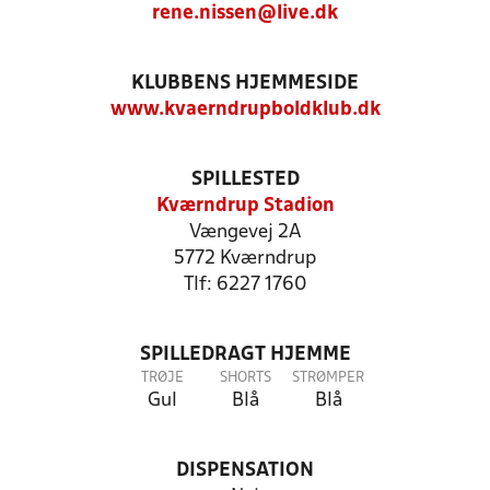
rene.nissen@live.dk
KLUBBENS HJEMMESIDE
www.kvaerndrupboldklub.dk
SPILLESTED
Kværndrup Stadion
Vængevej 2A
5772 Kværndrup
Tlf: 6227 1760
SPILLEDRAGT HJEMME
TRØJE
SHORTS
STRØMPER
Gul
Blå
Blå
DISPENSATION