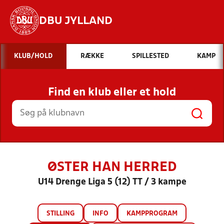
DBU JYLLAND
Hvad vil du søge efter?
KLUB/HOLD
RÆKKE
SPILLESTED
KAMP
INDHOLD OG NYHEDER
Find en klub eller et hold
STILLINGER, RESULTATER, KLUBBER OG
HOLD
ØSTER HAN HERRED
U14 Drenge Liga 5 (12) TT / 3 kampe
STILLING
INFO
KAMPPROGRAM