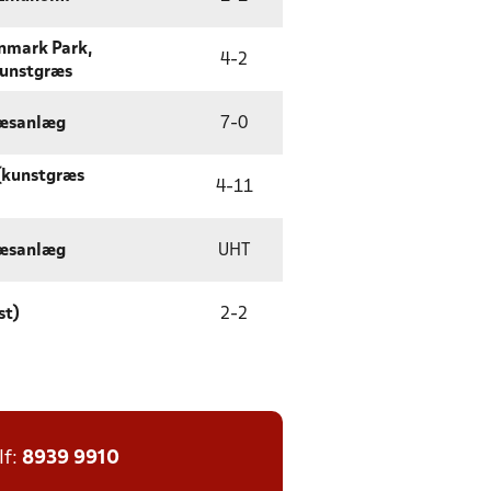
nmark Park,
4
-
2
Kunstgræs
ræsanlæg
7
-
0
(kunstgræs
4
-
11
ræsanlæg
UHT
st)
2
-
2
lf:
8939 9910