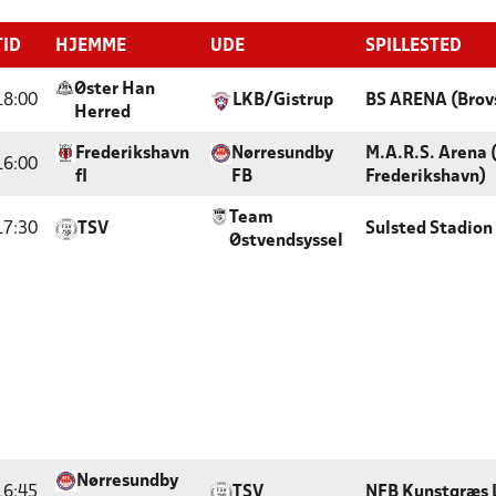
TID
HJEMME
UDE
SPILLESTED
Øster Han
18:00
LKB/Gistrup
BS ARENA (Brov
Herred
Frederikshavn
Nørresundby
M.A.R.S. Arena 
16:00
fI
FB
Frederikshavn)
Team
17:30
TSV
Sulsted Stadion
Østvendsyssel
Nørresundby
16:45
TSV
NFB Kunstgræs 