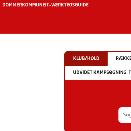
DOMMER
KOMMUNE
IT-VÆRKTØJSGUIDE
KLUB/HOLD
RÆKK
UDVIDET KAMPSØGNING