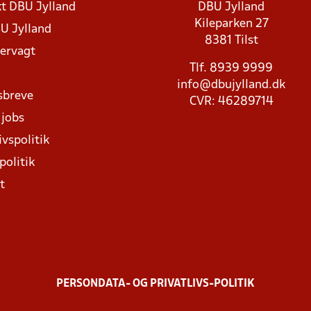
t DBU Jylland
DBU Jylland
Kileparken 27
U Jylland
8381 Tilst
rvagt
Tlf. 8939 9999
info@dbujylland.dk
sbreve
CVR: 46289714
 jobs
ivspolitik
politik
t
PERSONDATA- OG PRIVATLIVS-POLITIK