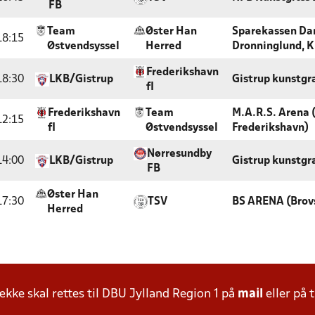
FB
Team
Øster Han
Sparekassen Da
18:15
Østvendsyssel
Herred
Dronninglund, 
Frederikshavn
18:30
LKB/Gistrup
Gistrup kunstg
fI
Frederikshavn
Team
M.A.R.S. Arena 
12:15
fI
Østvendsyssel
Frederikshavn)
Nørresundby
14:00
LKB/Gistrup
Gistrup kunstg
FB
Øster Han
17:30
TSV
BS ARENA (Brov
Herred
ke skal rettes til DBU Jylland Region 1 på
mail
eller på t