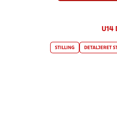
U14 
STILLING
DETALJERET S