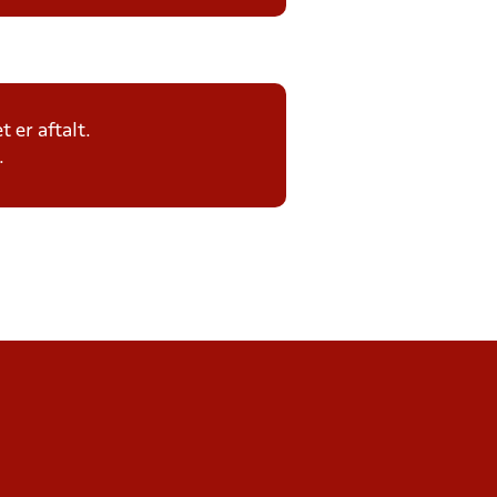
 er aftalt.
.