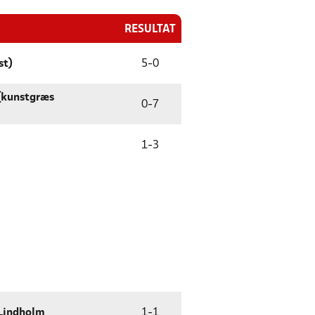
RESULTAT
st)
5
-
0
(kunstgræs
0
-
7
1
-
3
Lindholm
1
-
1