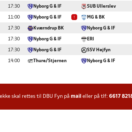
17:30
Nyborg G & IF
SUB Ullerslev
!
11:00
Nyborg G & IF
MG & BK
17:30
Kværndrup BK
Nyborg G & IF
17:30
Nyborg G & IF
ERI
17:30
Nyborg G & IF
SSV Højfyn
14:00
Thurø/Stjernen
Nyborg G & IF
ke skal rettes til DBU Fyn på
mail
eller på tlf:
6617 821