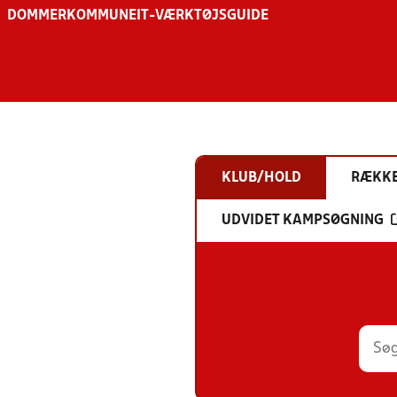
DOMMER
KOMMUNE
IT-VÆRKTØJSGUIDE
KLUB/HOLD
RÆKK
UDVIDET KAMPSØGNING