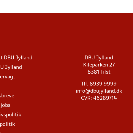
t DBU Jylland
DBU Jylland
Kileparken 27
U Jylland
8381 Tilst
rvagt
Tlf. 8939 9999
info@dbujylland.dk
sbreve
CVR: 46289714
 jobs
ivspolitik
politik