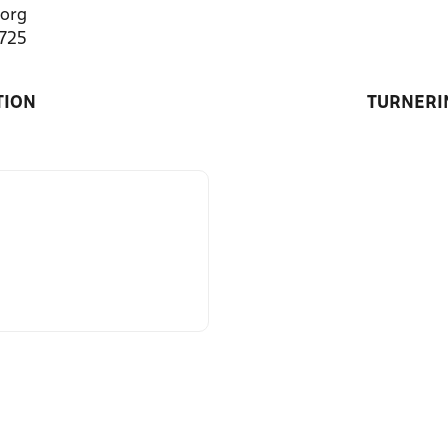
org
1725
TION
TURNERI