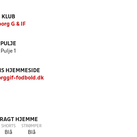
KLUB
org G & IF
PULJE
Pulje 1
S HJEMMESIDE
ggif-fodbold.dk
DRAGT HJEMME
SHORTS
STRØMPER
Blå
Blå