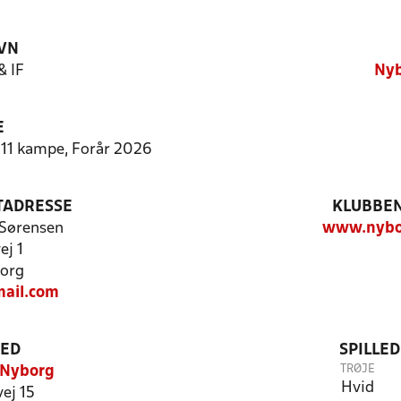
VN
& IF
Nyb
E
9-11 kampe, Forår 2026
TADRESSE
KLUBBEN
 Sørensen
www.nybor
ej 1
org
ail.com
TED
SPILLE
TRØJE
 Nyborg
Hvid
ej 15