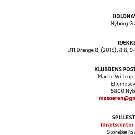
HOLDNA
Nyborg G 
RÆKK
U11 Drenge B, (2015), 8:8, 
KLUBBENS POS
Martin Wittrup
Ellemosev
5800 Nyb
masoeren@gm
SPILLES
Idrætscenter
Storebæltsv