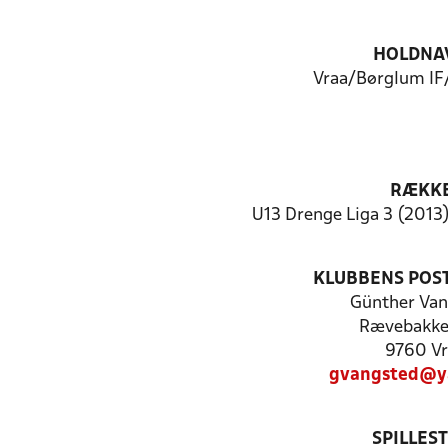
HOLDNA
Vraa/Børglum IF
RÆKK
U13 Drenge Liga 3 (2013)
KLUBBENS POS
Günther Van
Rævebakke
9760 Vr
gvangsted@y
SPILLES