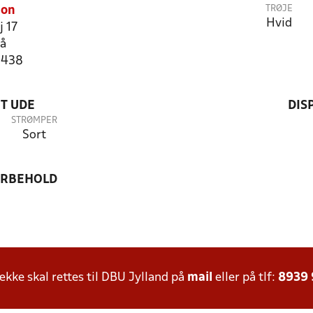
TRØJE
ion
Hvid
j 17
å
2438
T UDE
DIS
STRØMPER
Sort
ORBEHOLD
ke skal rettes til DBU Jylland på
mail
eller på tlf:
8939