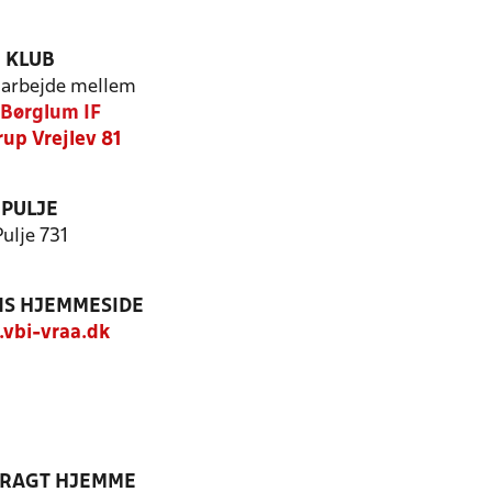
KLUB
arbejde mellem
Børglum IF
rup Vrejlev 81
PULJE
Pulje 731
S HJEMMESIDE
vbi-vraa.dk
DRAGT HJEMME