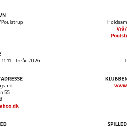
VN
/Poulstrup
Holdsam
Vrå/
Poulst
E
 11:11 - forår 2026
TADRESSE
KLUBBEN
gsted
www.
n 55
å
ahoo.dk
TED
SPILLE