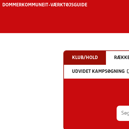
DOMMER
KOMMUNE
IT-VÆRKTØJSGUIDE
KLUB/HOLD
RÆKK
UDVIDET KAMPSØGNING