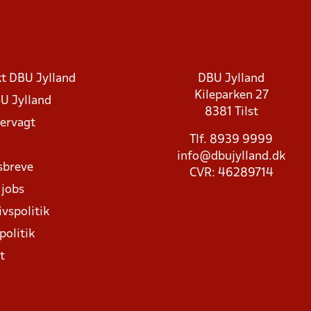
t DBU Jylland
DBU Jylland
Kileparken 27
U Jylland
8381 Tilst
rvagt
Tlf. 8939 9999
info@dbujylland.dk
sbreve
CVR: 46289714
 jobs
ivspolitik
politik
t