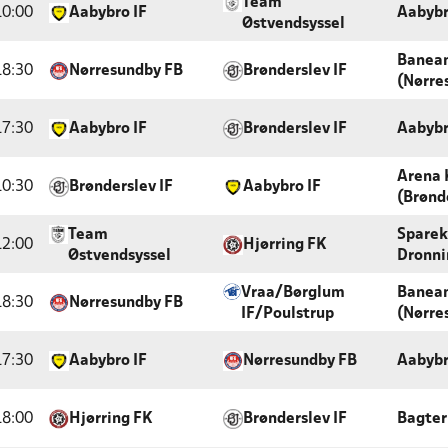
Team
10:00
Aabybro IF
Aabybr
Østvendsyssel
Banea
18:30
Nørresundby FB
Brønderslev IF
(Nørre
17:30
Aabybro IF
Brønderslev IF
Aabybr
Arena 
10:30
Brønderslev IF
Aabybro IF
(Brønd
Team
Sparek
12:00
Hjørring FK
Østvendsyssel
Dronni
Vraa/Børglum
Banea
18:30
Nørresundby FB
IF/Poulstrup
(Nørre
17:30
Aabybro IF
Nørresundby FB
Aabybr
18:00
Hjørring FK
Brønderslev IF
Bagter