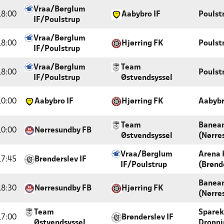
Vraa/Børglum
18:00
Aabybro IF
Poulst
IF/Poulstrup
Vraa/Børglum
18:00
Hjørring FK
Poulst
IF/Poulstrup
Vraa/Børglum
Team
18:00
Poulst
IF/Poulstrup
Østvendsyssel
10:00
Aabybro IF
Hjørring FK
Aabybr
Team
Banea
10:00
Nørresundby FB
Østvendsyssel
(Nørre
Vraa/Børglum
Arena 
17:45
Brønderslev IF
IF/Poulstrup
(Brønd
Banea
18:30
Nørresundby FB
Hjørring FK
(Nørre
Team
Sparek
17:00
Brønderslev IF
Østvendsyssel
Dronni