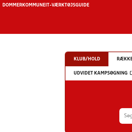
DOMMER
KOMMUNE
IT-VÆRKTØJSGUIDE
KLUB/HOLD
RÆKK
UDVIDET KAMPSØGNING