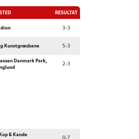
ESTED
RESULTAT
adion
3
-
3
ng Kunstgræsbane
5
-
3
assen Danmark Park,
2
-
3
nglund
Kop & Kande
0
-
7