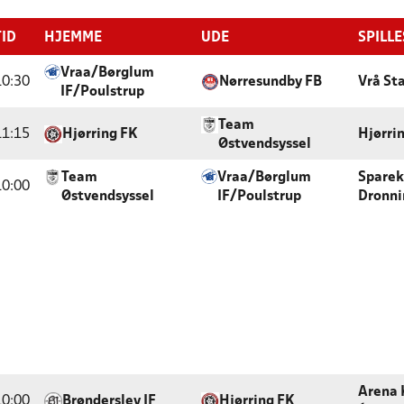
TID
HJEMME
UDE
SPILL
Vraa/Børglum
10:30
Nørresundby FB
Vrå St
IF/Poulstrup
Team
11:15
Hjørring FK
Hjørri
Østvendsyssel
Team
Vraa/Børglum
Sparek
10:00
Østvendsyssel
IF/Poulstrup
Dronni
Arena 
10:00
Brønderslev IF
Hjørring FK