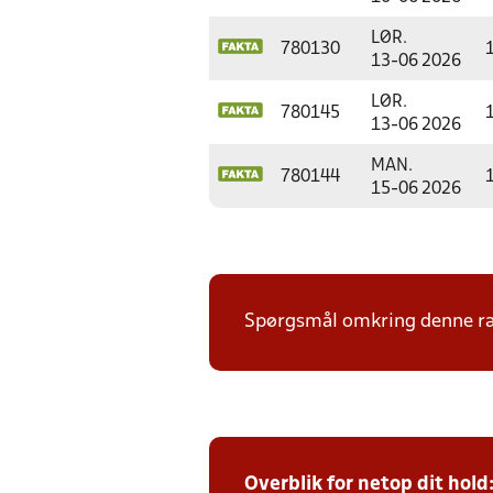
LØR.
780130
13-06 2026
LØR.
780145
13-06 2026
MAN.
780144
15-06 2026
Spørgsmål omkring denne ræk
Overblik for netop dit hold