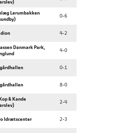
erslev)
nlæg Lerumbakken
0
-
6
sundby)
adion
4
-
2
assen Danmark Park,
4
-
0
nglund
gårdhallen
0
-
1
gårdhallen
8
-
0
Kop & Kande
2
-
4
erslev)
o Idrætscenter
2
-
3