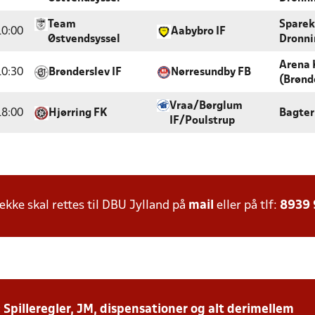
Team
Sparek
10:00
Aabybro IF
Østvendsyssel
Dronni
Arena 
10:30
Brønderslev IF
Nørresundby FB
(Brønd
Vraa/Børglum
18:00
Hjørring FK
Bagter
IF/Poulstrup
ke skal rettes til DBU Jylland på
mail
eller på tlf:
8939
: Spilleregler, JM, dispensationer og alt derimellem