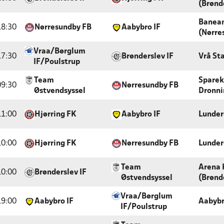
(Brønd
Banea
18:30
Nørresundby FB
Aabybro IF
(Nørre
Vraa/Børglum
17:30
Brønderslev IF
Vrå St
IF/Poulstrup
Team
Sparek
09:30
Nørresundby FB
Østvendsyssel
Dronni
11:00
Hjørring FK
Aabybro IF
Lunder
10:00
Hjørring FK
Nørresundby FB
Lunder
Team
Arena 
10:00
Brønderslev IF
Østvendsyssel
(Brønd
Vraa/Børglum
19:00
Aabybro IF
Aabybr
IF/Poulstrup