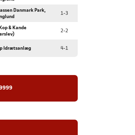
assen Danmark Park,
1
-
3
nglund
Kop & Kande
2
-
2
erslev)
p Idrætsanlæg
4
-
1
 9999