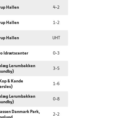
rup Hallen
4
-
2
rup Hallen
1
-
2
rup Hallen
UHT
o Idrætscenter
0
-
3
nlæg Lerumbakken
3
-
5
sundby)
Kop & Kande
1
-
6
erslev)
nlæg Lerumbakken
0
-
8
sundby)
assen Danmark Park,
2
-
2
nglund