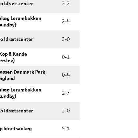
o Idrætscenter
2
-
2
nlæg Lerumbakken
2
-
4
sundby)
o Idrætscenter
3
-
0
Kop & Kande
0
-
1
erslev)
assen Danmark Park,
0
-
4
nglund
nlæg Lerumbakken
2
-
7
sundby)
o Idrætscenter
2
-
0
p Idrætsanlæg
5
-
1