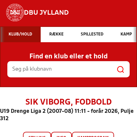
DBU JYLLAND
Hvad vil du søge efter?
KLUB/HOLD
RÆKKE
SPILLESTED
KAMP
INDHOLD OG NYHEDER
Find en klub eller et hold
STILLINGER, RESULTATER, KLUBBER OG
HOLD
SIK VIBORG, FODBOLD
U19 Drenge Liga 2 (2007-08) 11:11 - forår 2026, Pulje
312