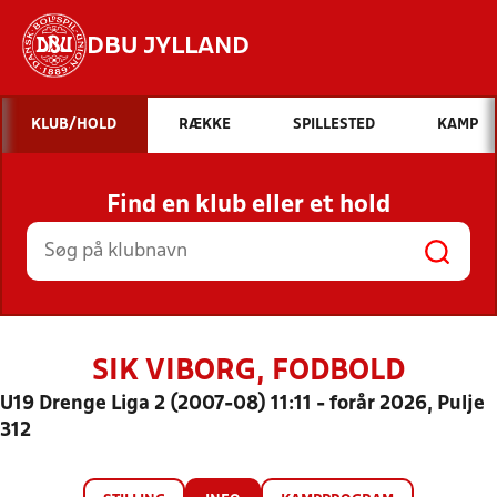
DBU JYLLAND
Hvad vil du søge efter?
KLUB/HOLD
RÆKKE
SPILLESTED
KAMP
INDHOLD OG NYHEDER
Find en klub eller et hold
STILLINGER, RESULTATER, KLUBBER OG
HOLD
SIK VIBORG, FODBOLD
U19 Drenge Liga 2 (2007-08) 11:11 - forår 2026, Pulje
312