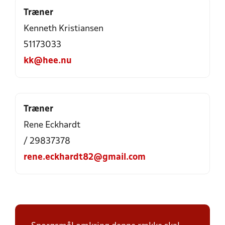
Træner
Kenneth Kristiansen
51173033
kk@hee.nu
Træner
Rene Eckhardt
/ 29837378
rene.eckhardt82@gmail.com