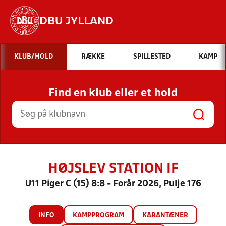
DBU JYLLAND
Hvad vil du søge efter?
KLUB/HOLD
RÆKKE
SPILLESTED
KAMP
INDHOLD OG NYHEDER
Find en klub eller et hold
STILLINGER, RESULTATER, KLUBBER OG
HOLD
HØJSLEV STATION IF
U11 Piger C (15) 8:8 - Forår 2026, Pulje 176
INFO
KAMPPROGRAM
KARANTÆNER