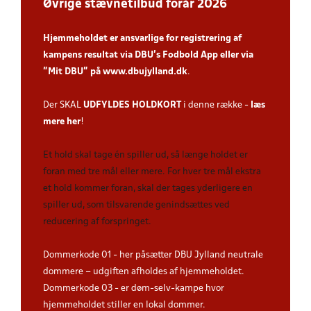
Øvrige stævnetilbud forår 2026
Hjemmeholdet er ansvarlige for registrering af
kampens resultat via DBU’s Fodbold App
eller via
”Mit DBU” på
www.dbujylland.dk
.
Der SKAL
UDFYLDES HOLDKORT
i denne række -
læs
mere her
!
Et hold skal tage én spiller ud, så længe holdet er
foran med tre mål eller mere. For hver tre mål ekstra
et hold kommer foran, skal der tages yderligere en
spiller ud, som tilsvarende genindsættes ved
reducering af forspringet.
Dommerkode 01 - her påsætter DBU Jylland neutrale
dommere – udgiften afholdes af hjemmeholdet.
Dommerkode 03 - er døm-selv-kampe hvor
hjemmeholdet stiller en lokal dommer.