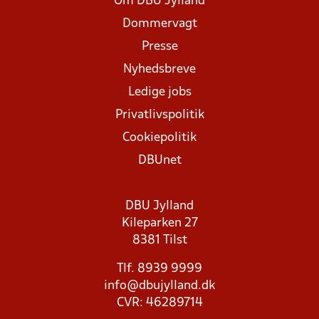
Om DBU Jylland
Dommervagt
Presse
Nyhedsbreve
Ledige jobs
Privatlivspolitik
Cookiepolitik
DBUnet
DBU Jylland
Kileparken 27
8381 Tilst
Tlf. 8939 9999
info@dbujylland.dk
CVR: 46289714