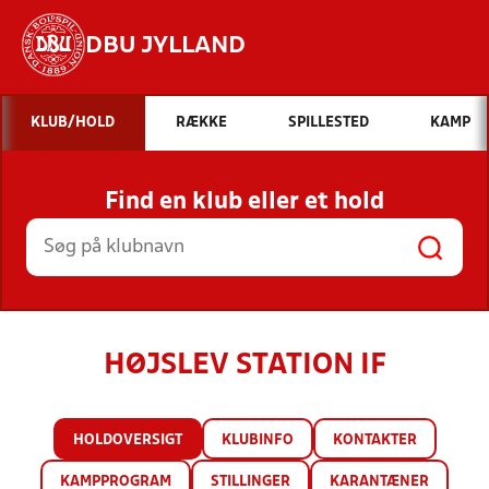
DBU JYLLAND
Hvad vil du søge efter?
KLUB/HOLD
RÆKKE
SPILLESTED
KAMP
INDHOLD OG NYHEDER
Find en klub eller et hold
STILLINGER, RESULTATER, KLUBBER OG
HOLD
HØJSLEV STATION IF
HOLDOVERSIGT
KLUBINFO
KONTAKTER
KAMPPROGRAM
STILLINGER
KARANTÆNER