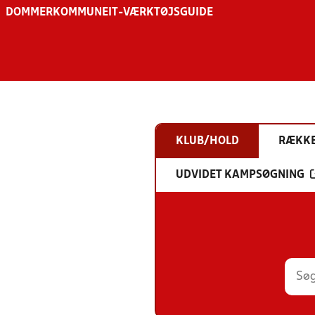
DOMMER
KOMMUNE
IT-VÆRKTØJSGUIDE
KLUB/HOLD
RÆKK
UDVIDET KAMPSØGNING