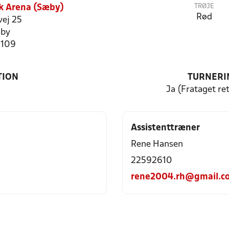
TRØJE
k Arena (Sæby)
Rød
vej 25
by
1109
TION
TURNERI
Ja (Frataget ret
Assistenttræner
Rene Hansen
22592610
rene2004.rh@gmail.c