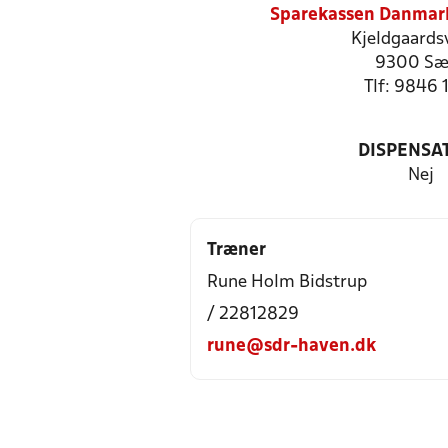
Sparekassen Danmar
Kjeldgaards
9300 Sæ
Tlf: 9846 
DISPENSA
Nej
Træner
Rune Holm Bidstrup
/ 22812829
rune@sdr-haven.dk