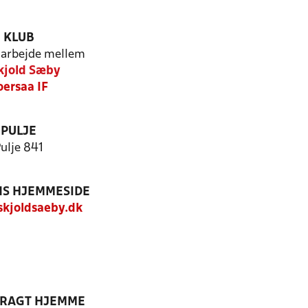
KLUB
arbejde mellem
Skjold Sæby
oersaa IF
PULJE
ulje 841
S HJEMMESIDE
kjoldsaeby.dk
DRAGT HJEMME