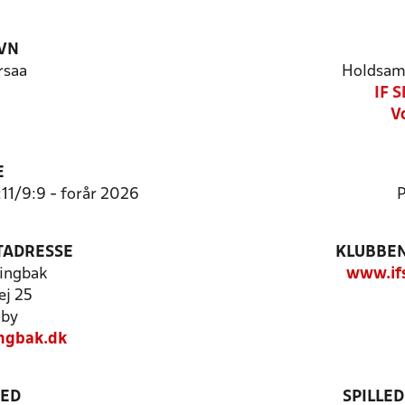
VN
rsaa
Holdsam
IF 
V
E
:11/9:9 - forår 2026
P
TADRESSE
KLUBBEN
ingbak
www.ifs
ej 25
by
ngbak.dk
TED
SPILLE