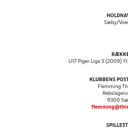
HOLDNA
Sæby/Voe
RÆKK
U17 Piger Liga 3 (2009) 11
KLUBBENS POS
Flemming Th
Rebslagerv
9300 Sæ
flemming@thi
SPILLES