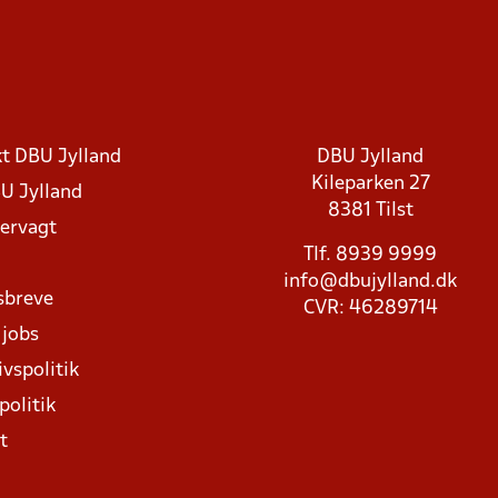
t DBU Jylland
DBU Jylland
Kileparken 27
U Jylland
8381 Tilst
rvagt
Tlf. 8939 9999
info@dbujylland.dk
sbreve
CVR: 46289714
 jobs
ivspolitik
politik
t