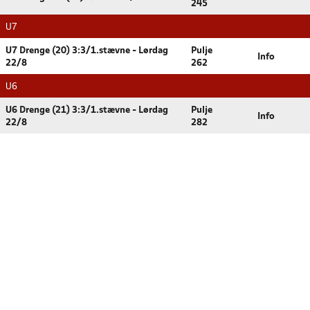
245
U7
U7 Drenge (20) 3:3/1.stævne - Lørdag
Pulje
Info
22/8
262
U6
U6 Drenge (21) 3:3/1.stævne - Lørdag
Pulje
Info
22/8
282