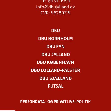
Tlf. 8939 9999
info@dbujylland.dk
CVR: 46289714
DBU
DBU BORNHOLM
DBU FYN
DBU JYLLAND
DBU KØBENHAVN
DBU LOLLAND-FALSTER
DBU SJÆLLAND
FUTSAL
PERSONDATA- OG PRIVATLIVS-POLITIK