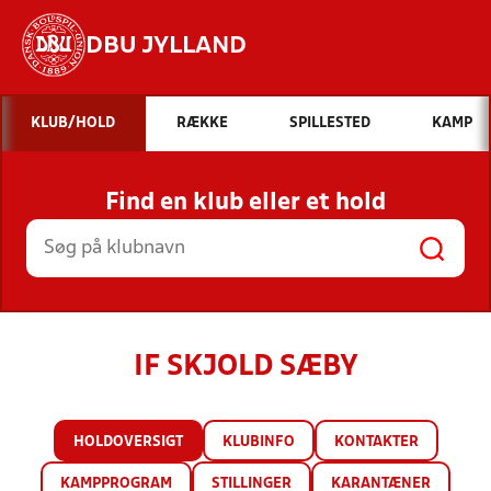
DBU JYLLAND
Hvad vil du søge efter?
KLUB/HOLD
RÆKKE
SPILLESTED
KAMP
INDHOLD OG NYHEDER
Find en klub eller et hold
STILLINGER, RESULTATER, KLUBBER OG
HOLD
IF SKJOLD SÆBY
HOLDOVERSIGT
KLUBINFO
KONTAKTER
KAMPPROGRAM
STILLINGER
KARANTÆNER