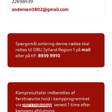
22698439
andersen0802@gmail.com
Spørgsmål omkring denne række skal
rettes til DBU Jylland Region 1 på
mail
eller på tlf:
8939 9910
Kampresultater indberettes af
førstnævnte hold i kampprogrammet
via
senest 1 time efter
DBU's Fodboldapp
kampens afslutning.