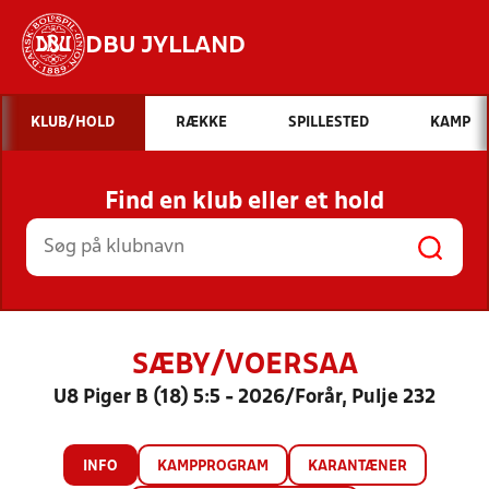
DBU JYLLAND
Hvad vil du søge efter?
KLUB/HOLD
RÆKKE
SPILLESTED
KAMP
INDHOLD OG NYHEDER
Find en klub eller et hold
STILLINGER, RESULTATER, KLUBBER OG
HOLD
SÆBY/VOERSAA
U8 Piger B (18) 5:5 - 2026/Forår, Pulje 232
INFO
KAMPPROGRAM
KARANTÆNER