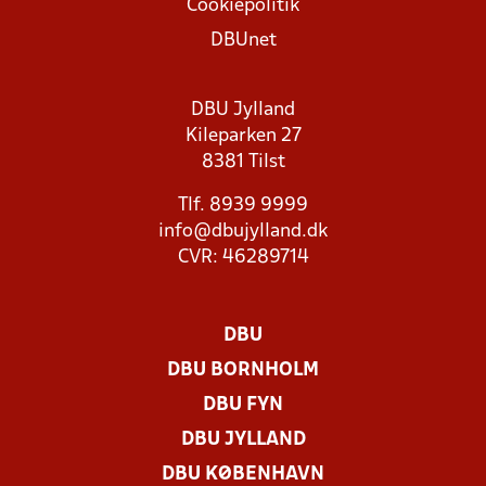
Cookiepolitik
DBUnet
DBU Jylland
Kileparken 27
8381 Tilst
Tlf. 8939 9999
info@dbujylland.dk
CVR: 46289714
DBU
DBU BORNHOLM
DBU FYN
DBU JYLLAND
DBU KØBENHAVN