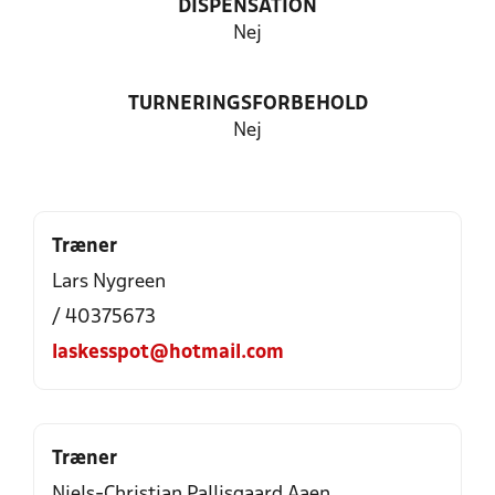
DISPENSATION
Nej
TURNERINGSFORBEHOLD
Nej
Træner
Lars Nygreen
/ 40375673
laskesspot@hotmail.com
Træner
Niels-Christian Pallisgaard Aaen