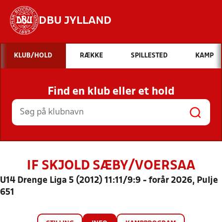
DBU JYLLAND
Hvad vil du søge efter?
KLUB/HOLD
RÆKKE
SPILLESTED
KAMP
INDHOLD OG NYHEDER
Find en klub eller et hold
STILLINGER, RESULTATER, KLUBBER OG
HOLD
IF SKJOLD SÆBY/VOERSAA
U14 Drenge Liga 5 (2012) 11:11/9:9 - forår 2026, Pulje
651