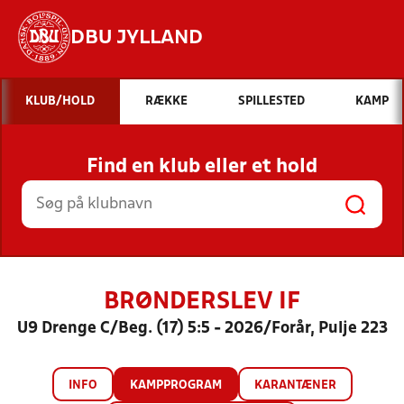
DBU JYLLAND
Hvad vil du søge efter?
KLUB/HOLD
RÆKKE
SPILLESTED
KAMP
INDHOLD OG NYHEDER
Find en klub eller et hold
STILLINGER, RESULTATER, KLUBBER OG
HOLD
BRØNDERSLEV IF
U9 Drenge C/Beg. (17) 5:5 - 2026/Forår, Pulje 223
INFO
KAMPPROGRAM
KARANTÆNER