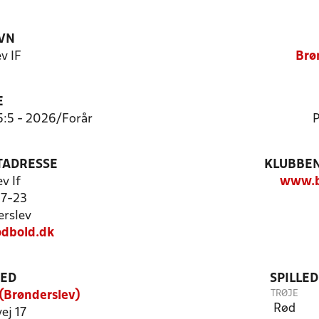
VN
v IF
Brø
E
5:5 - 2026/Forår
P
TADRESSE
KLUBBEN
v If
www.b
17-23
rslev
dbold.dk
TED
SPILLE
TRØJE
(Brønderslev)
Rød
ej 17