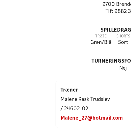
9700 Brønde
Tlf: 9882 
SPILLEDRAG
TRØJE
SHORTS
Grøn/Blå
Sort
TURNERINGSF
Nej
Træner
Malene Rask Trudslev
/ 24602102
Malene_27@hotmail.com