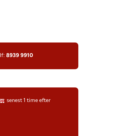
lf:
8939 9910
senest 1 time efter
pp