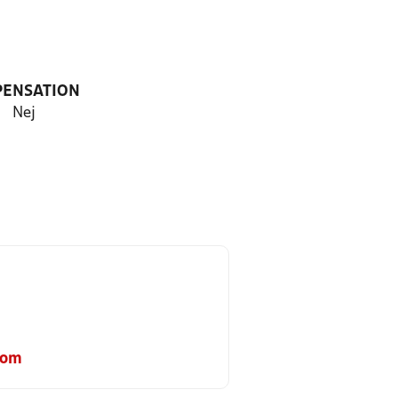
PENSATION
Nej
com