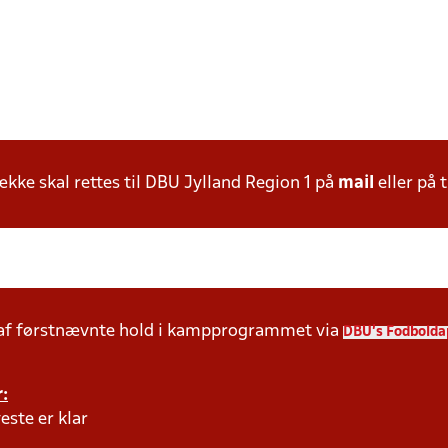
ke skal rettes til DBU Jylland Region 1 på
mail
eller på t
 af førstnævnte hold i kampprogrammet via
DBU's Fodbolda
:
este er klar