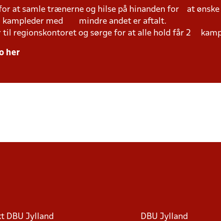
 for at samle trænerne og hilse på hinanden for at ønsk
ed kampleder med mindre andet er aftalt.
r til regionskontoret og sørge for at alle hold får 2 kam
o her
t DBU Jylland
DBU Jylland