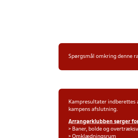
Spørgsmål omkring denne ræk
Kampresultater indberettes
kampens afslutning.
Arrangørklubben sørger for
> Baner, bolde og overtræksv
> Omklædningsrum