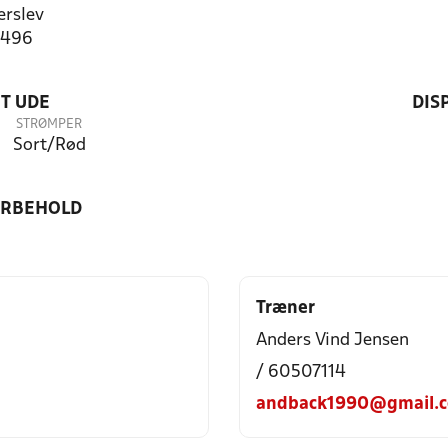
rslev
3496
T UDE
DIS
STRØMPER
Sort/Rød
ORBEHOLD
Træner
Anders Vind Jensen
/ 60507114
andback1990@gmail.