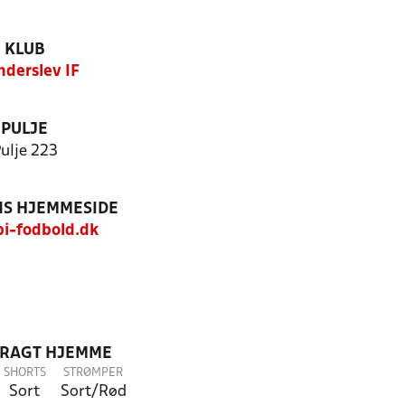
KLUB
nderslev IF
PULJE
ulje 223
S HJEMMESIDE
i-fodbold.dk
DRAGT HJEMME
SHORTS
STRØMPER
Sort
Sort/Rød