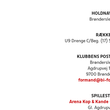
HOLDNA
Brøndersle
RÆKK
U9 Drenge C/Beg. (17) 
KLUBBENS POS
Brøndersle
Agdrupvej 
9700 Brønde
formand@bi-fo
SPILLES
Arena Kop & Kande 
Gl. Agdrupv