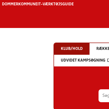
DOMMER
KOMMUNE
IT-VÆRKTØJSGUIDE
KLUB/HOLD
RÆKK
UDVIDET KAMPSØGNING