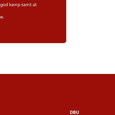
e god kamp samt at
pe.
DBU