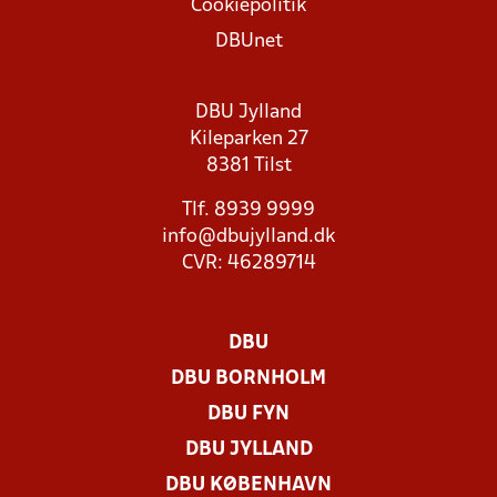
Cookiepolitik
DBUnet
DBU Jylland
Kileparken 27
8381 Tilst
Tlf. 8939 9999
info@dbujylland.dk
CVR: 46289714
DBU
DBU BORNHOLM
DBU FYN
DBU JYLLAND
DBU KØBENHAVN