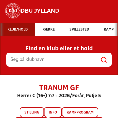
DBU JYLLAND
Hvad vil du søge efter?
KLUB/HOLD
RÆKKE
SPILLESTED
KAMP
INDHOLD OG NYHEDER
Find en klub eller et hold
STILLINGER, RESULTATER, KLUBBER OG
HOLD
TRANUM GF
Herrer C (16+) 7:7 - 2026/Forår, Pulje 5
STILLING
INFO
KAMPPROGRAM