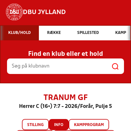
DBU JYLLAND
Hvad vil du søge efter?
KLUB/HOLD
RÆKKE
SPILLESTED
KAMP
INDHOLD OG NYHEDER
Find en klub eller et hold
STILLINGER, RESULTATER, KLUBBER OG
HOLD
TRANUM GF
Herrer C (16+) 7:7 - 2026/Forår, Pulje 5
STILLING
INFO
KAMPPROGRAM