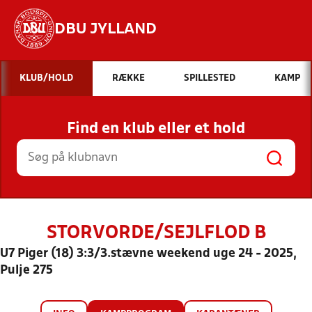
DBU JYLLAND
Hvad vil du søge efter?
KLUB/HOLD
RÆKKE
SPILLESTED
KAMP
INDHOLD OG NYHEDER
Find en klub eller et hold
STILLINGER, RESULTATER, KLUBBER OG
HOLD
STORVORDE/SEJLFLOD B
U7 Piger (18) 3:3/3.stævne weekend uge 24 - 2025,
Pulje 275