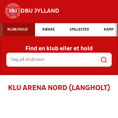
DBU JYLLAND
Hvad vil du søge efter?
KLUB/HOLD
RÆKKE
SPILLESTED
KAMP
INDHOLD OG NYHEDER
Find en klub eller et hold
STILLINGER, RESULTATER, KLUBBER OG
HOLD
KLU ARENA NORD (LANGHOLT)