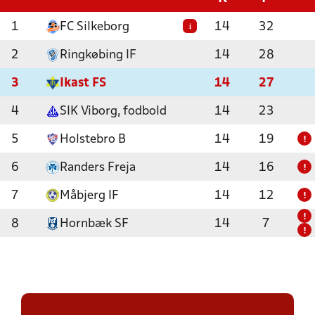
1
FC Silkeborg
14
32
i
2
Ringkøbing IF
14
28
3
Ikast FS
14
27
4
SIK Viborg, fodbold
14
23
5
Holstebro B
14
19
!
6
Randers Freja
14
16
!
7
Måbjerg IF
14
12
!
!
8
Hornbæk SF
14
7
!