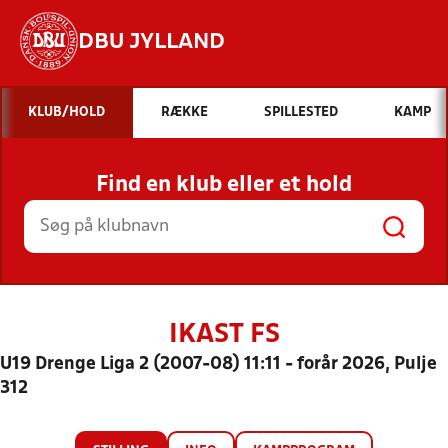
DBU JYLLAND
Hvad vil du søge efter?
KLUB/HOLD
RÆKKE
SPILLESTED
KAMP
INDHOLD OG NYHEDER
Find en klub eller et hold
STILLINGER, RESULTATER, KLUBBER OG
HOLD
IKAST FS
U19 Drenge Liga 2 (2007-08) 11:11 - forår 2026, Pulje
312