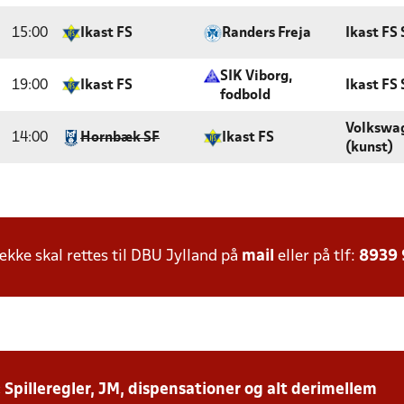
15:00
Ikast FS
Randers Freja
Ikast FS 
SIK Viborg,
19:00
Ikast FS
Ikast FS 
fodbold
Volkswag
14:00
Hornbæk SF
Ikast FS
(kunst)
ke skal rettes til DBU Jylland på
mail
eller på tlf:
8939
: Spilleregler, JM, dispensationer og alt derimellem