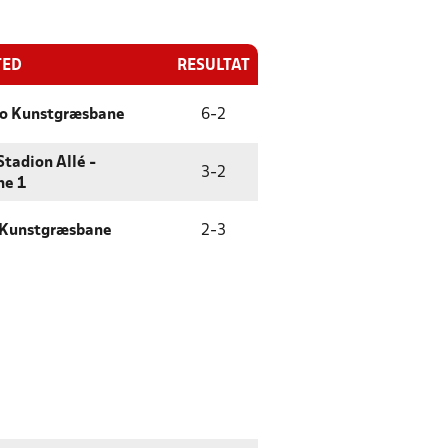
TED
RESULTAT
ro Kunstgræsbane
6
-
2
Stadion Allé -
3
-
2
ne 1
 Kunstgræsbane
2
-
3