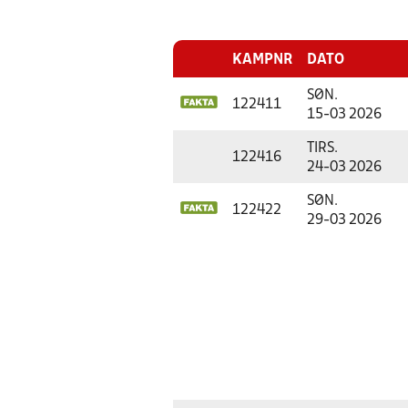
KAMPNR
DATO
SØN.
122411
15-03 2026
TIRS.
122416
24-03 2026
SØN.
122422
29-03 2026