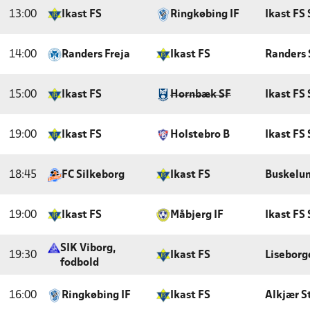
13:00
Ikast FS
Ringkøbing IF
Ikast FS 
14:00
Randers Freja
Ikast FS
Randers 
15:00
Ikast FS
Hornbæk SF
Ikast FS 
19:00
Ikast FS
Holstebro B
Ikast FS 
18:45
FC Silkeborg
Ikast FS
Buskelu
19:00
Ikast FS
Måbjerg IF
Ikast FS 
SIK Viborg,
19:30
Ikast FS
Liseborg
fodbold
16:00
Ringkøbing IF
Ikast FS
Alkjær S