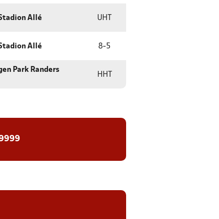
Stadion Allé
UHT
Stadion Allé
8
-
5
en Park Randers
HHT
 9999