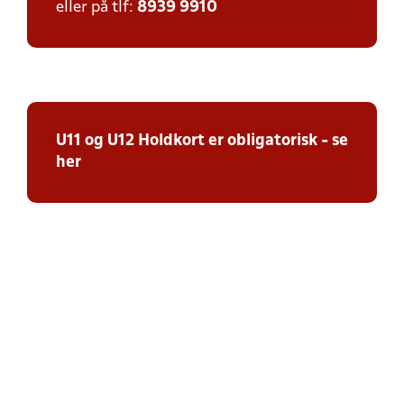
eller på tlf:
8939 9910
U11 og U12 Holdkort er obligatorisk - se
her