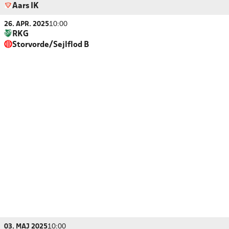
Aars IK
26. APR. 2025
10:00
RKG
Storvorde/Sejlflod B
03. MAJ 2025
10:00