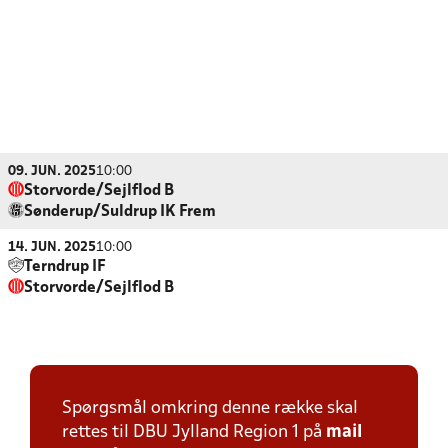
09. JUN. 2025
10:00
Storvorde/Sejlflod B
Sønderup/Suldrup IK Frem
14. JUN. 2025
10:00
Terndrup IF
Storvorde/Sejlflod B
Spørgsmål omkring denne række skal
rettes til DBU Jylland Region 1 på
mail