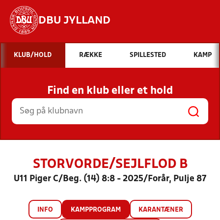
DBU JYLLAND
Hvad vil du søge efter?
KLUB/HOLD
RÆKKE
SPILLESTED
KAMP
INDHOLD OG NYHEDER
Find en klub eller et hold
STILLINGER, RESULTATER, KLUBBER OG
HOLD
STORVORDE/SEJLFLOD B
U11 Piger C/Beg. (14) 8:8 - 2025/Forår, Pulje 87
INFO
KAMPPROGRAM
KARANTÆNER