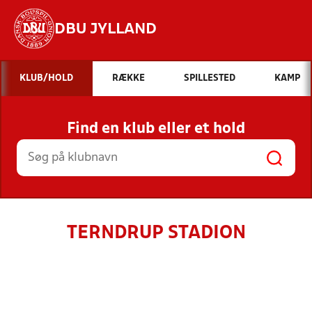
DBU JYLLAND
Hvad vil du søge efter?
KLUB/HOLD
RÆKKE
SPILLESTED
KAMP
INDHOLD OG NYHEDER
Find en klub eller et hold
STILLINGER, RESULTATER, KLUBBER OG
HOLD
TERNDRUP STADION