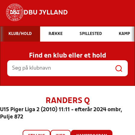
DBU JYLLAND
Hvad vil du søge efter?
KLUB/HOLD
RÆKKE
SPILLESTED
KAMP
INDHOLD OG NYHEDER
Find en klub eller et hold
STILLINGER, RESULTATER, KLUBBER OG
HOLD
RANDERS Q
U15 Piger Liga 2 (2010) 11:11 - efterår 2024 ombr,
Pulje 872