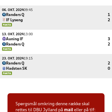
06. OKT. 2024
09:45
Randers Q
1
IF Lyseng
2
13. OKT. 2024
13:00
Auning IF
3
Randers Q
2
23. OKT. 2024
19:15
Randers Q
2
Hadsten SK
0
Spørgsmål omkring denne række skal
rettes til DBU Jylland på
mail
eller på tlf: