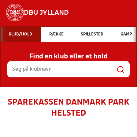
DBU JYLLAND
Hvad vil du søge efter?
KLUB/HOLD
RÆKKE
SPILLESTED
KAMP
INDHOLD OG NYHEDER
Find en klub eller et hold
STILLINGER, RESULTATER, KLUBBER OG
HOLD
SPAREKASSEN DANMARK PARK
HELSTED