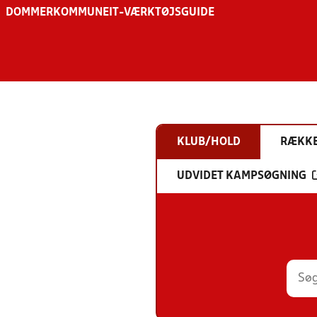
DOMMER
KOMMUNE
IT-VÆRKTØJSGUIDE
KLUB/HOLD
RÆKK
UDVIDET KAMPSØGNING