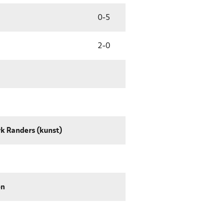
0
-
5
2
-
0
k Randers (kunst)
on