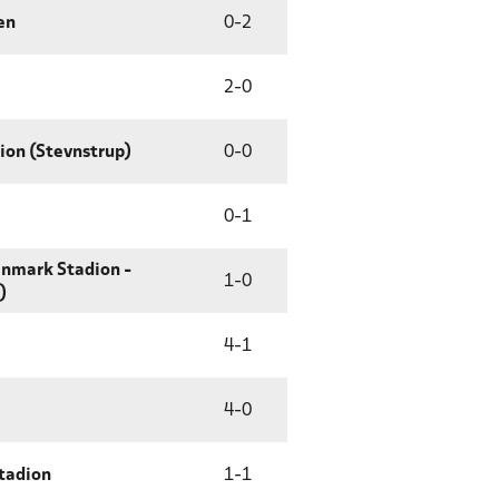
en
0
-
2
2
-
0
ion (Stevnstrup)
0
-
0
0
-
1
nmark Stadion -
1
-
0
)
4
-
1
4
-
0
tadion
1
-
1