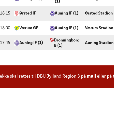
(1)
18:15
Ørsted IF
Auning IF (1)
Ørsted Stadion
18:00
Værum GF
Auning IF (1)
Værum Stadion
Dronningborg
17:45
Auning IF (1)
Auning Stadion
B (1)
ke skal rettes til DBU Jylland Region 3 på
mail
eller på 