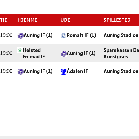
TID
HJEMME
UDE
SPILLESTED
19:00
Auning IF (1)
Romalt IF (1)
Auning Stadion
Helsted
Sparekassen Da
19:00
Auning IF (1)
Fremad IF
Kunstgræs
19:00
Auning IF (1)
Ådalen IF
Auning Stadion