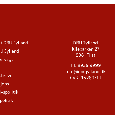
t DBU Jylland
DBU Jylland
Kileparken 27
U Jylland
8381 Tilst
rvagt
Tlf. 8939 9999
info@dbujylland.dk
sbreve
CVR: 46289714
 jobs
ivspolitik
politik
t