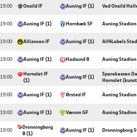
19:00
Onsild IF
Auning IF (1)
Ved Onsild Hall
19:00
Auning IF (1)
Hornbæk SF
Auning Stadion
19:00
Alliancen IF
Auning IF (1)
All4Labels Stad
19:00
Auning IF (1)
Hadsund B
Auning Stadion
Hornslet IF
Sparekassen Da
19:00
Auning IF (1)
(1)
Hornslet (kunst
19:00
Auning IF (1)
Ørsted IF
Auning Stadion
19:00
Auning IF (1)
Værum GF
Auning Stadion
Dronningborg
19:00
Auning IF (1)
Dronningborg S
B (1)