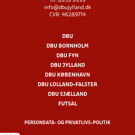
Tlf. 8939 9999
info@dbujylland.dk
CVR: 46289714
DBU
DBU BORNHOLM
DBU FYN
DBU JYLLAND
DBU KØBENHAVN
DBU LOLLAND-FALSTER
DBU SJÆLLAND
FUTSAL
PERSONDATA- OG PRIVATLIVS-POLITIK