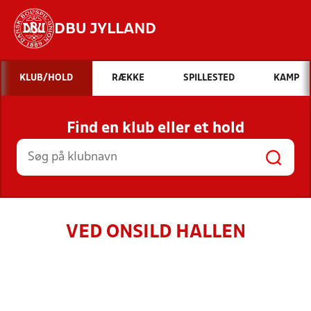
DBU JYLLAND
Hvad vil du søge efter?
KLUB/HOLD
RÆKKE
SPILLESTED
KAMP
INDHOLD OG NYHEDER
Find en klub eller et hold
STILLINGER, RESULTATER, KLUBBER OG
HOLD
VED ONSILD HALLEN