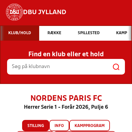
DBU JYLLAND
Hvad vil du søge efter?
KLUB/HOLD
RÆKKE
SPILLESTED
KAMP
INDHOLD OG NYHEDER
Find en klub eller et hold
STILLINGER, RESULTATER, KLUBBER OG
HOLD
NORDENS PARIS FC
Herrer Serie 1 - Forår 2026, Pulje 6
STILLING
INFO
KAMPPROGRAM