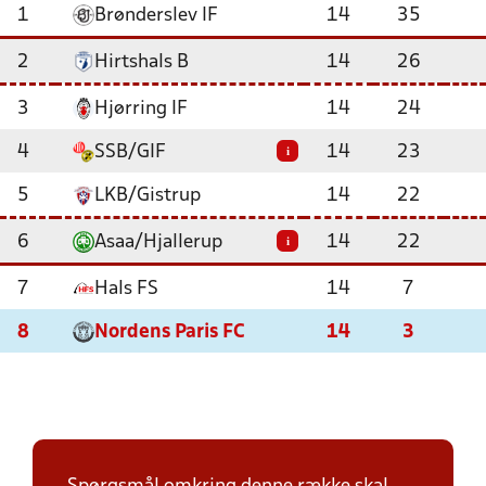
1
Brønderslev IF
14
35
2
Hirtshals B
14
26
3
Hjørring IF
14
24
4
SSB/GIF
14
23
i
5
LKB/Gistrup
14
22
6
Asaa/Hjallerup
14
22
i
7
Hals FS
14
7
8
Nordens Paris FC
14
3