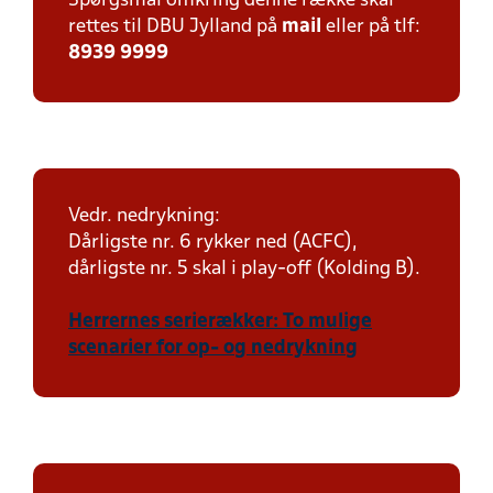
Spørgsmål omkring denne række skal
rettes til DBU Jylland på
mail
eller på tlf:
8939 9999
Vedr. nedrykning:
Dårligste nr. 6 rykker ned (ACFC),
dårligste nr. 5 skal i play-off (Kolding B).
Herrernes serierækker: To mulige
scenarier for op- og nedrykning