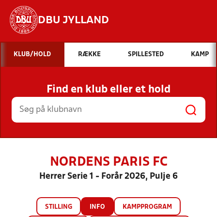
DBU JYLLAND
Hvad vil du søge efter?
KLUB/HOLD
RÆKKE
SPILLESTED
KAMP
INDHOLD OG NYHEDER
Find en klub eller et hold
STILLINGER, RESULTATER, KLUBBER OG
HOLD
NORDENS PARIS FC
Herrer Serie 1 - Forår 2026, Pulje 6
STILLING
INFO
KAMPPROGRAM