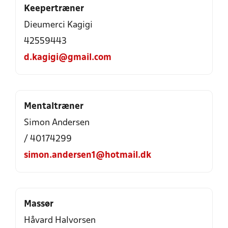
Keepertræner
Dieumerci Kagigi
42559443
d.kagigi@gmail.com
Mentaltræner
Simon Andersen
/ 40174299
simon.andersen1@hotmail.dk
Massør
Håvard Halvorsen