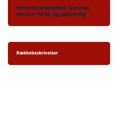
Herrernes serierækker: To mulige
scenarier for op- og nedrykning
Rækkebeskrivelser