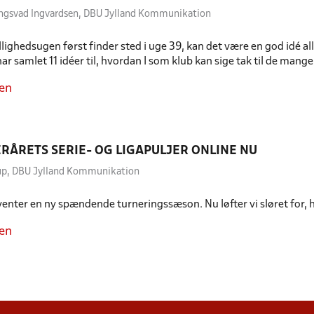
ongsvad Ingvardsen, DBU Jylland Kommunikation
llighedsugen først finder sted i uge 39, kan det være en god idé al
i har samlet 11 idéer til, hvordan I som klub kan sige tak til de man
en
ERÅRETS SERIE- OG LIGAPULJER ONLINE NU
erup, DBU Jylland Kommunikation
 venter en ny spændende turneringssæson. Nu løfter vi sløret for, 
en