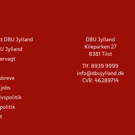
t DBU Jylland
DBU Jylland
Kileparken 27
U Jylland
8381 Tilst
rvagt
Tlf. 8939 9999
info@dbujylland.dk
sbreve
CVR: 46289714
 jobs
ivspolitik
politik
t