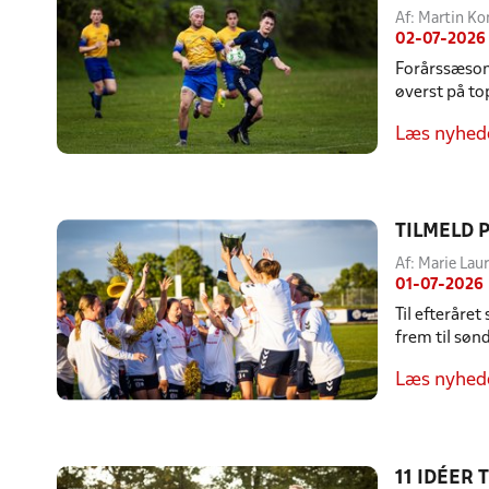
Af: Martin K
02-07-2026
Forårssæsone
øverst på to
Læs nyhed
TILMELD 
Af: Marie La
01-07-2026
Til efteråre
frem til søn
Læs nyhed
11 IDÉER 