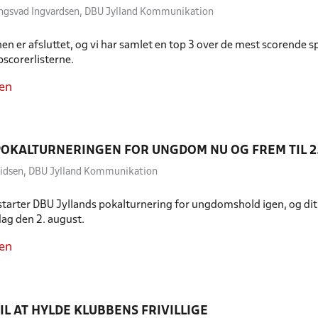
ongsvad Ingvardsen, DBU Jylland Kommunikation
n er afsluttet, og vi har samlet en top 3 over de mest scorende spi
pscorerlisterne.
en
POKALTURNERINGEN FOR UNGDOM NU OG FREM TIL 2
uridsen, DBU Jylland Kommunikation
t starter DBU Jyllands pokalturnering for ungdomshold igen, og di
dag den 2. august.
en
TIL AT HYLDE KLUBBENS FRIVILLIGE