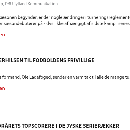
erup, DBU Jylland Kommunikation
sæsonen begynder, er der nogle ændringer i turneringsreglementet
ler sæsondebuterer på - dvs. ikke afhængigt af sidste kamp i sene
en
RHILSEN TIL FODBOLDENS FRIVILLIGE
 formand, Ole Ladefoged, sender en varm tak til alle de mange tusi
en
ORÅRETS TOPSCORERE I DE JYSKE SERIERÆKKER