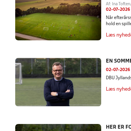
Af: Ina Toft
02-07-2026
Når efterårs
hold en spil
Læs nyhed
EN SOMME
02-07-2026
DBU Jyllands
Læs nyhed
HER ER F