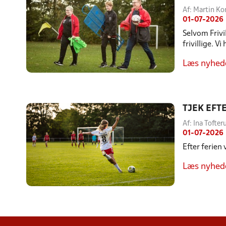
Af: Martin K
01-07-2026
Selvom Frivi
frivillige. V
Læs nyhed
TJEK EFT
Af: Ina Toft
01-07-2026
Efter ferien
Læs nyhed