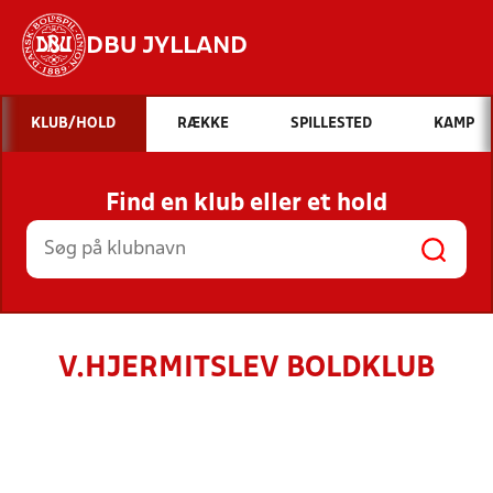
DBU JYLLAND
Hvad vil du søge efter?
KLUB/HOLD
RÆKKE
SPILLESTED
KAMP
INDHOLD OG NYHEDER
Find en klub eller et hold
STILLINGER, RESULTATER, KLUBBER OG
HOLD
V.HJERMITSLEV BOLDKLUB