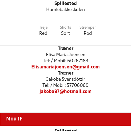
Spillested
Humlebakkeskolen
Trøje
Shorts
Strømper
Rød
Sort
Rød
Træner
Elisa Maria Joensen
Tel: / Mobil: 60267183
Elisamariajoensen@gmail.com
Træner
Jakoba Svensdóttir
Tel: / Mobil: 57706069
jakoba97@hotmail.com
Mou IF