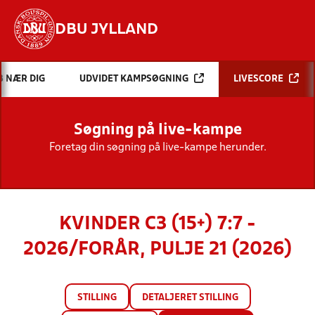
DBU JYLLAND
Hvad vil du søge efter?
B NÆR DIG
UDVIDET KAMPSØGNING
LIVESCORE
INDHOLD OG NYHEDER
Søgning på live-kampe
STILLINGER, RESULTATER, KLUBBER OG
HOLD
Foretag din søgning på live-kampe herunder.
KVINDER C3 (15+) 7:7 -
2026/FORÅR, PULJE 21 (2026)
STILLING
DETALJERET STILLING