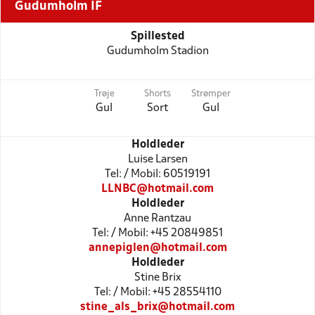
Gudumholm IF
Spillested
Gudumholm Stadion
Trøje
Shorts
Strømper
Gul
Sort
Gul
Holdleder
Luise Larsen
Tel: / Mobil: 60519191
LLNBC@hotmail.com
Holdleder
Anne Rantzau
Tel: / Mobil: +45 20849851
annepiglen@hotmail.com
Holdleder
Stine Brix
Tel: / Mobil: +45 28554110
stine_als_brix@hotmail.com