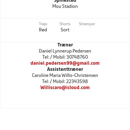
Spillested
Mou Stadion
Trøje
Shorts
Strømper
Rød
Sort
Træner
Daniel Lynnerup Pedersen
Tel: / Mobil: 30748760
daniel.pedersen99@gmail.com
Assistenttræner
Caroline Maria Willis-Christensen
Tel: / Mobil: 22343598
Williscaro@icloud.com