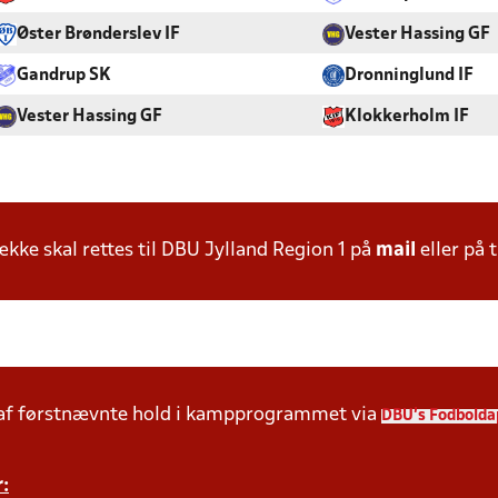
Øster Brønderslev IF
Vester Hassing GF
Gandrup SK
Dronninglund IF
Vester Hassing GF
Klokkerholm IF
ke skal rettes til DBU Jylland Region 1 på
mail
eller på t
 af førstnævnte hold i kampprogrammet via
DBU's Fodbolda
: