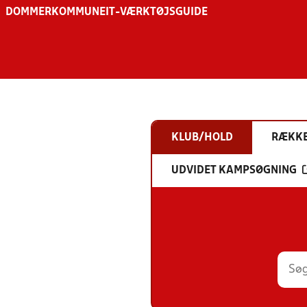
DOMMER
KOMMUNE
IT-VÆRKTØJSGUIDE
KLUB/HOLD
RÆKK
UDVIDET KAMPSØGNING