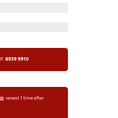
lf:
8939 9910
senest 1 time efter
pp