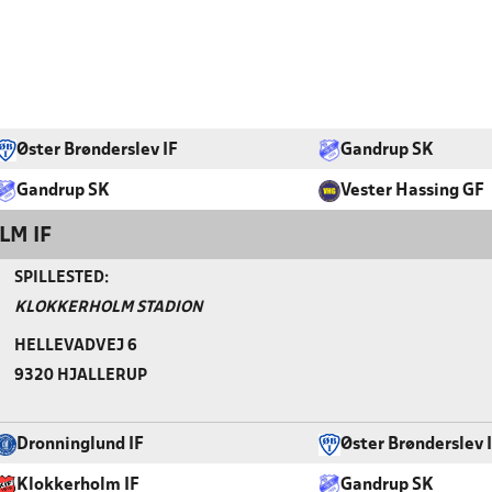
Øster Brønderslev IF
Gandrup SK
Gandrup SK
Vester Hassing GF
LM IF
SPILLESTED:
KLOKKERHOLM STADION
HELLEVADVEJ 6
9320 HJALLERUP
Dronninglund IF
Øster Brønderslev 
Klokkerholm IF
Gandrup SK