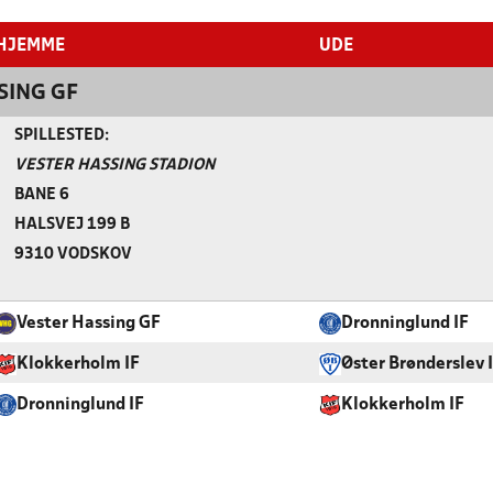
HJEMME
UDE
SING GF
SPILLESTED:
VESTER HASSING STADION
BANE 6
HALSVEJ 199 B
9310 VODSKOV
Vester Hassing GF
Dronninglund IF
Klokkerholm IF
Øster Brønderslev 
Dronninglund IF
Klokkerholm IF