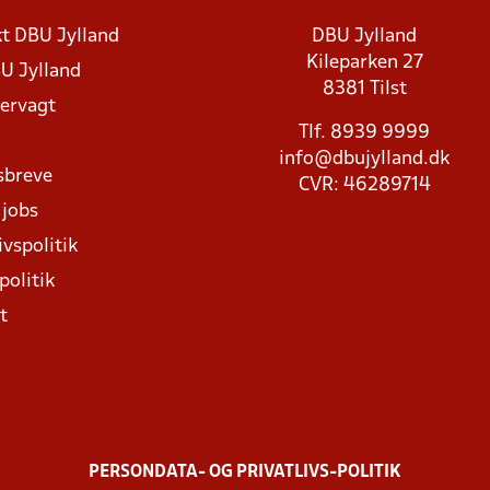
t DBU Jylland
DBU Jylland
Kileparken 27
U Jylland
8381 Tilst
rvagt
Tlf. 8939 9999
info@dbujylland.dk
sbreve
CVR: 46289714
 jobs
ivspolitik
politik
t
PERSONDATA- OG PRIVATLIVS-POLITIK