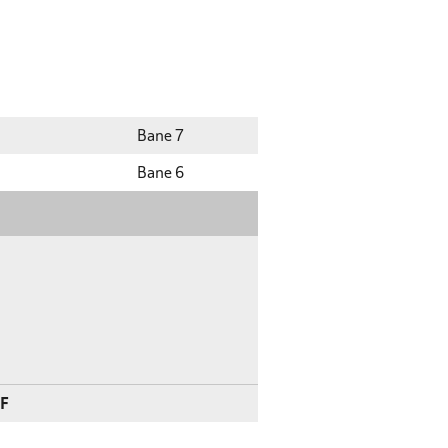
Bane 7
Bane 6
IF