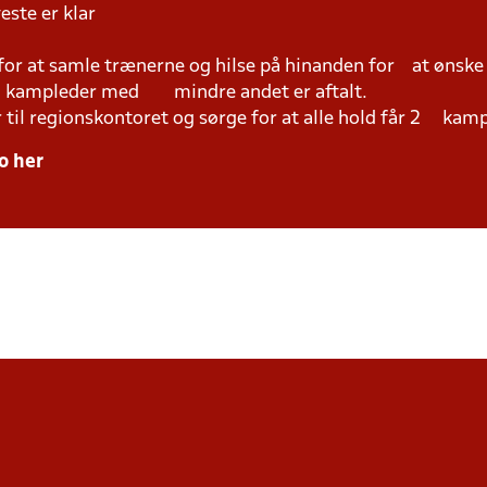
este er klar
 for at samle trænerne og hilse på hinanden for at ønsk
ed kampleder med mindre andet er aftalt.
r til regionskontoret og sørge for at alle hold får 2 kam
o her