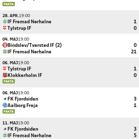
28. APR.
19:00
IF Fremad Nørhalne
1
Tylstrup IF
0
04. MAJ
19:00
Bindslev/Tversted IF (2)
0
IF Fremad Nørhalne
21
06. MAJ
19:00
Tylstrup IF
1
Klokkerholm IF
0
06. MAJ
19:00
FK Fjordsiden
3
Aalborg Freja
1
11. MAJ
19:00
FK Fjordsiden
3
IF Fremad Nørhalne
5