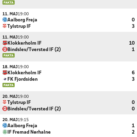
11. MAJ
19:00
Aalborg Freja
0
Tylstrup IF
3
11. MAJ
19:00
Klokkerholm IF
10
Bindslev/Tversted IF (2)
1
18. MAJ
19:00
Klokkerholm IF
6
FK Fjordsiden
3
20. MAJ
19:00
Tylstrup IF
0
Bindslev/Tversted IF (2)
0
20. MAJ
19:15
Aalborg Freja
1
IF Fremad Nørhalne
2