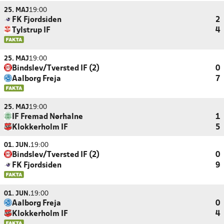
25. MAJ
19:00
FK Fjordsiden
2
Tylstrup IF
4
25. MAJ
19:00
Bindslev/Tversted IF (2)
0
Aalborg Freja
7
25. MAJ
19:00
IF Fremad Nørhalne
1
Klokkerholm IF
5
01. JUN.
19:00
Bindslev/Tversted IF (2)
0
FK Fjordsiden
9
01. JUN.
19:00
Aalborg Freja
0
Klokkerholm IF
4