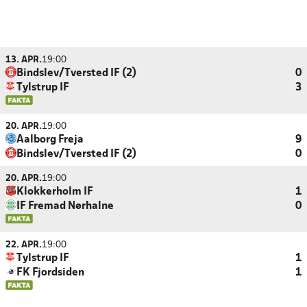
13. APR.
19:00
Bindslev/Tversted IF (2)
0
Tylstrup IF
3
20. APR.
19:00
Aalborg Freja
9
Bindslev/Tversted IF (2)
0
20. APR.
19:00
Klokkerholm IF
1
IF Fremad Nørhalne
0
22. APR.
19:00
Tylstrup IF
1
FK Fjordsiden
1