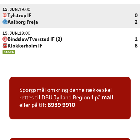
15. JUN.
19:00
Tylstrup IF
0
Aalborg Freja
2
15. JUN.
19:00
Bindslev/Tversted IF (2)
1
Klokkerholm IF
8
Spørgsmål omkring denne række skal
rettes til DBU Jylland Region 1 på
mail
eller på tlf:
8939 9910