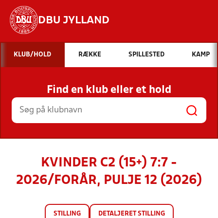
DBU JYLLAND
Hvad vil du søge efter?
KLUB/HOLD
RÆKKE
SPILLESTED
KAMP
INDHOLD OG NYHEDER
Find en klub eller et hold
STILLINGER, RESULTATER, KLUBBER OG
HOLD
KVINDER C2 (15+) 7:7 -
2026/FORÅR, PULJE 12 (2026)
STILLING
DETALJERET STILLING